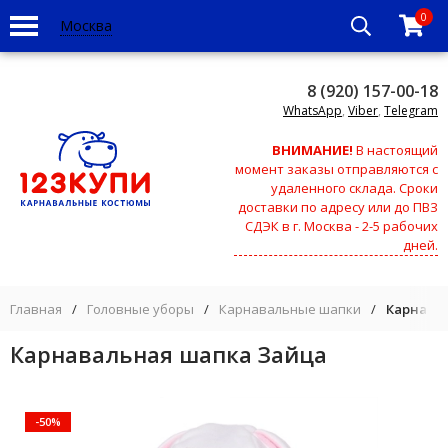
0
Москва
8 (920) 157-00-18
WhatsApp
,
Viber
,
Telegram
ВНИМАНИЕ!
В настоящий
момент заказы отправляются с
удаленного склада. Сроки
доставки по адресу или до ПВЗ
СДЭК в г. Москва - 2-5 рабочих
дней.
Главная
/
Головные уборы
/
Карнавальные шапки
/
Карнава
Карнавальная шапка Зайца
-50%