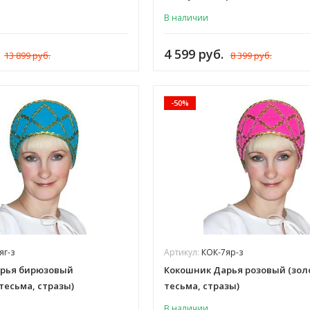
В наличии
4 599 руб.
13 899 руб.
8 399 руб.
-50%
яг-з
Артикул:
КОК-7яр-з
рья бирюзовый
Кокошник Дарья розовый (зол
тесьма, стразы)
тесьма, стразы)
В наличии