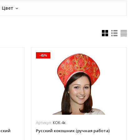
Цвет
-45%
Артикул:
КОК-4к
нский
Русский кокошник (ручная работа)