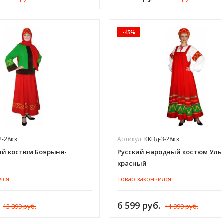
-45%
2-28кз
Артикул:
ККВд-3-28кз
й костюм Боярыня-
Русский народный костюм Ул
красный
лся
Товар закончился
6 599 руб.
13 899 руб.
11 999 руб.