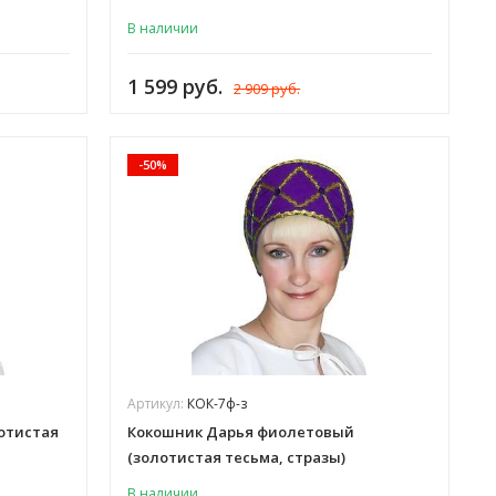
В наличии
1 599 руб.
2 909 руб.
-50%
Артикул:
КОК-7ф-з
отистая
Кокошник Дарья фиолетовый
(золотистая тесьма, стразы)
В наличии