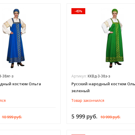
-45%
3-38яг-з
Артикул:
ККВд-3-38з-з
одный костюм Ольга
Русский народный костюм Оль
зеленый
лся
Товар закончился
5 999 руб.
10 999 руб.
10 999 руб.