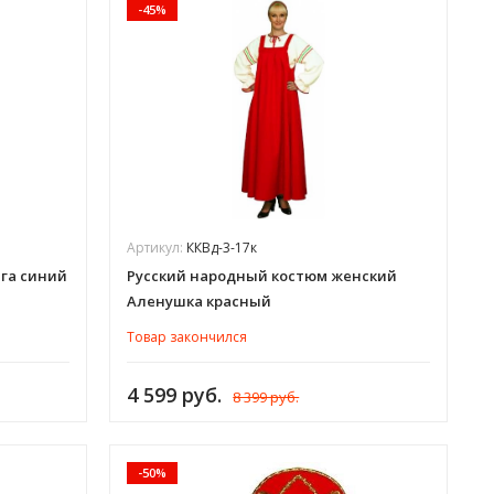
-45%
Артикул:
ККВд-3-17к
га синий
Русский народный костюм женский
Аленушка красный
Товар закончился
4 599 руб.
8 399 руб.
-50%