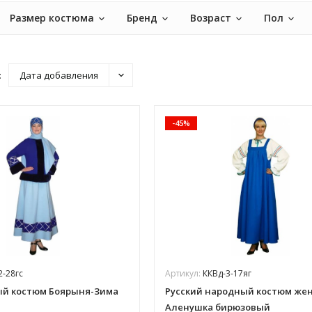
Размер костюма
Бренд
Возраст
Пол
:
Дата добавления
-45%
2-28гс
Артикул:
ККВд-3-17яг
й костюм Боярыня-Зима
Русский народный костюм же
Аленушка бирюзовый