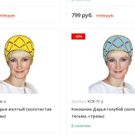
799 руб.
 599 руб.
1 599 руб.
-50%
ж-з
Артикул:
КОК-7г-з
рья желтый (золотистая
Кокошник Дарья голубой (зол
зы)
тесьма, стразы)
В наличии