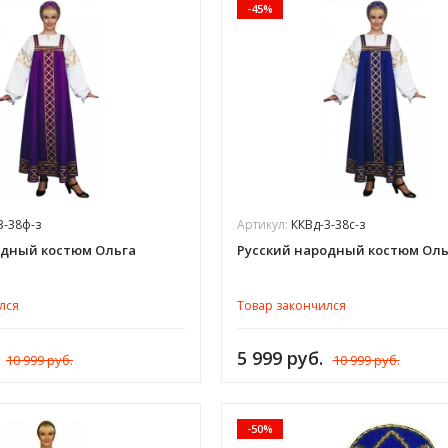
-45%
3-38ф-з
Артикул:
ККВд-3-38с-з
одный костюм Ольга
Русский народный костюм Оль
лся
Товар закончился
5 999 руб.
10 999 руб.
10 999 руб.
-50%