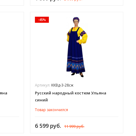
-45%
Артикул:
ККВд-3-28сж
ьяна
Русский народный костюм Ульяна
синий
Товар закончился
6 599 руб.
11 999 руб.