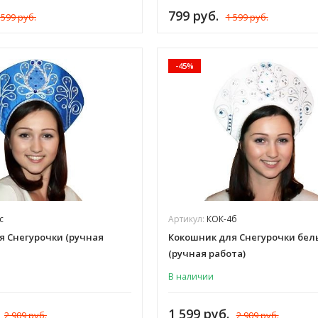
799 руб.
 599 руб.
1 599 руб.
-45%
с
Артикул:
КОК-4б
я Снегурочки (ручная
Кокошник для Снегурочки бел
(ручная работа)
В наличии
1 599 руб.
2 909 руб.
2 909 руб.