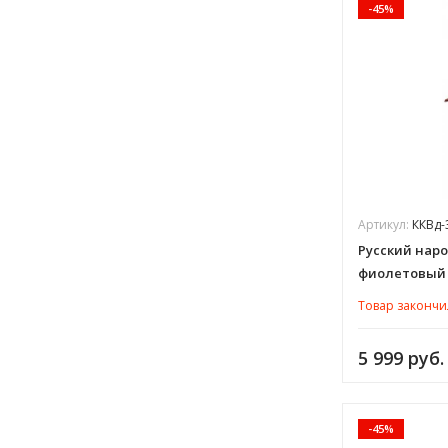
-45%
Артикул:
ККВд-
Русский нар
фиолетовый
Товар закончи
5 999 руб.
-45%