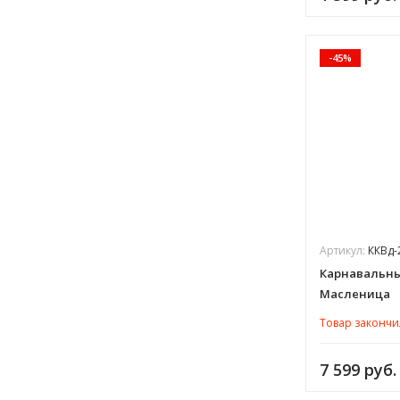
-45%
Артикул:
ККВд-
Карнавальны
Масленица
Товар закончи
7 599 руб.