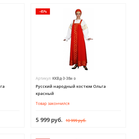
-45%
Артикул:
ККВд-3-38к-з
га
Русский народный костюм Ольга
красный
Товар закончился
5 999 руб.
10 999 руб.