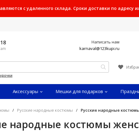
ляются с удаленного склада. Сроки доставки по адресу или
-18
Написать нам
karnaval@123kupi.ru
gram
Избра
гурочки
Аксессуары
Мешки для подарков
Праздн
тюмы
/
Русские народные костюмы
/
Русские народные костюм
ие народные костюмы жен