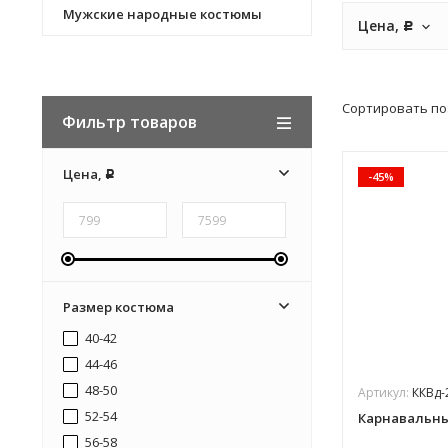
Мужские народные костюмы
Цена,
Р
Сортировать по
Фильтр товаров
Цена,
-45%
Р
Размер костюма
40-42
44-46
48-50
Артикул:
ККВд-
52-54
Карнавальны
56-58