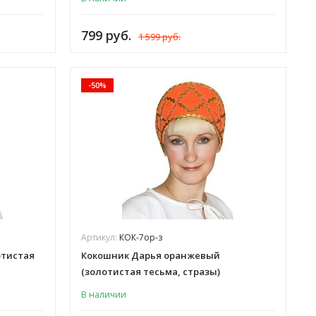
799 руб.
1 599 руб.
-50%
Артикул:
КОК-7ор-з
отистая
Кокошник Дарья оранжевый
(золотистая тесьма, стразы)
В наличии