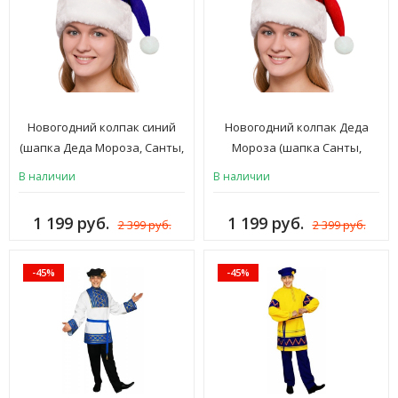
Новогодний колпак синий
Новогодний колпак Деда
(шапка Деда Мороза, Санты,
Мороза (шапка Санты,
Санта Клауса, Снегурочки,
Санта Клауса, Снегурочки,
В наличии
В наличии
Эльфа) шляпа на Новый год,
Эльфа) шляпа на Новый год,
для взрослых мужчин и
для взрослых мужчин и
1 199 руб.
1 199 руб.
2 399 руб.
2 399 руб.
женщин, флис, иск. мех,
женщин, красный, флис, иск.
ШК-27с
мех, ШК-27к
-45%
-45%