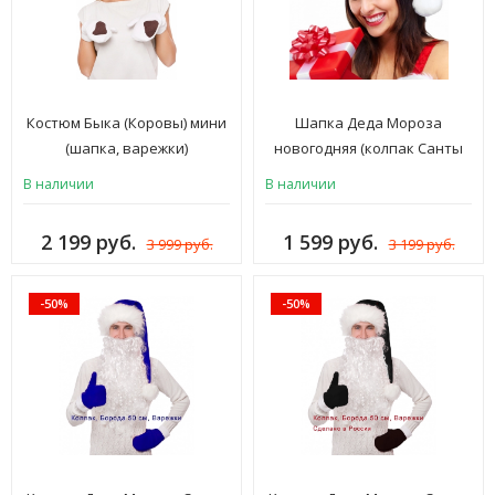
Костюм Быка (Коровы) мини
Шапка Деда Мороза
(шапка, варежки)
новогодняя (колпак Санты
новогодний), мех красный
В наличии
В наличии
ЛЮКС, женская и мужская
для взрослых, ШК-17к
2 199 руб.
1 599 руб.
3 999 руб.
3 199 руб.
-50%
-50%