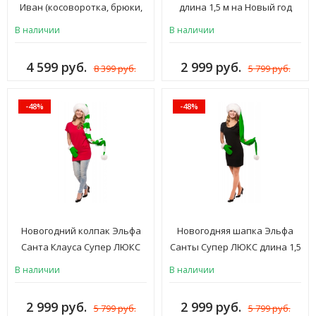
Иван (косоворотка, брюки,
длина 1,5 м на Новый год
картуз) мужской
(шапка Деда Мороза,
В наличии
В наличии
фиолетовый
Снегурочки) черный, белый,
для взрослых женщин и
4 599 руб.
2 999 руб.
8 399 руб.
5 799 руб.
мужчин, ШК-7чб
-48%
-48%
Новогодний колпак Эльфа
Новогодняя шапка Эльфа
Санта Клауса Супер ЛЮКС
Санты Супер ЛЮКС длина 1,5
длина 1,5 м (шляпа Деда
м (колпак Деда Мороза и
В наличии
В наличии
Мороза, Снегурочки)
Снегурочки) зеленый, для
зеленый, белый, для
взрослых женщин и мужчин,
2 999 руб.
2 999 руб.
5 799 руб.
5 799 руб.
взрослых женщин и мужчин,
ШК-7з