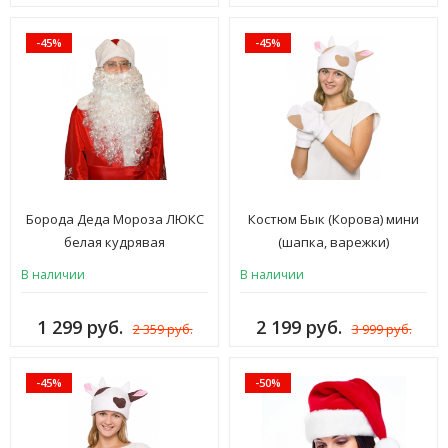
ШК-7зб
-45%
-45%
Борода Деда Мороза ЛЮКС
Костюм Бык (Корова) мини
белая кудрявая
(шапка, варежки)
В наличии
В наличии
1 299 руб.
2 199 руб.
2 359 руб.
3 999 руб.
-45%
-50%