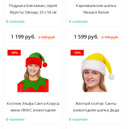
Подушка Баклажан, серия
Карнавальная шапка
Фрукты Овощи, 33 х 56 см
Мышка белая
В наличии
В наличии
1 199 руб.
1 599 руб.
2 399 руб.
3 199 руб.
-45%
-50%
Костюм Эльфа Санта Клауса
Желтый колпак Санты
мини ЛЮКС (новогодняя
(новогодняя шапка Деда
шапка - колпак, воротник)
Мороза, Санта Клауса,
В наличии
В наличии
взрослый женский и мужской
Снегурочки, Эльфа) шляпа