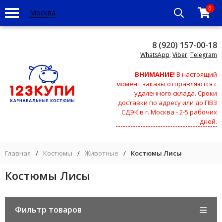
0
Москва
8 (920) 157-00-18
WhatsApp
,
Viber
,
Telegram
ВНИМАНИЕ!
В настоящий
момент заказы отправляются с
удаленного склада. Сроки
доставки по адресу или до ПВЗ
СДЭК в г. Москва - 2-5 рабочих
дней.
Главная
/
Костюмы
/
Животные
/
Костюмы Лисы
Костюмы Лисы
Фильтр товаров