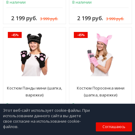
В наличии
В наличии
2 199 руб.
2 199 руб.
3 999 руб.
3 999 руб.
-45%
-45%
Костюм Панды мини (шапка,
Костюм Поросенка мини
варежки)
(шапка, варежки)
В наличии
В наличии
Этот веб-сайт использует cookie-файлы. При
использовании данного сайта вы даете
2 199 руб.
2 199 руб.
свое согласие на использование cookie-
3 999 руб.
3 999 руб.
0
файлов.
Соглашаюсь