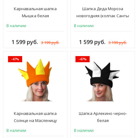
Карнавальная шапка
Шапка Деда Мороза
Мышка белая
новогодняя (колпак Санты
новогодний), мех красный
В наличии
В наличии
ЛЮКС, женская и мужская
для взрослых, ШК-17к
1 599 руб.
1 599 руб.
3 199 руб.
3 199 руб.
-47%
-47%
Карнавальная шапка
Шапка Арлекино черно-
Солнце на Масленицу
белая
В наличии
В наличии