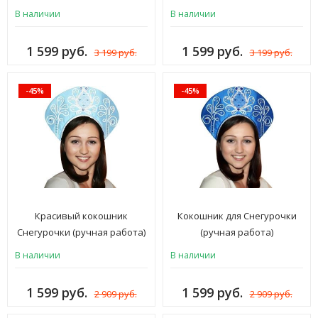
Мороза, Эльфа длинный
Мороза, Санта Клауса,
В наличии
В наличии
теплый) женская и мужская
Снегурочки, Эльфа) для
для взрослых, синий, флис,
взрослых мужчин и женщин,
1 599 руб.
1 599 руб.
3 199 руб.
3 199 руб.
иск. мех, ШК-4с
ШК-ФЛ
-45%
-45%
Красивый кокошник
Кокошник для Снегурочки
Снегурочки (ручная работа)
(ручная работа)
В наличии
В наличии
1 599 руб.
1 599 руб.
2 909 руб.
2 909 руб.