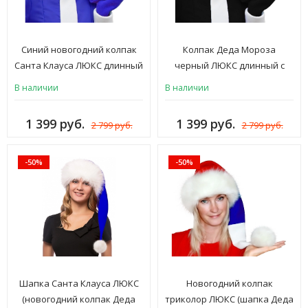
Синий новогодний колпак
Колпак Деда Мороза
Санта Клауса ЛЮКС длинный
черный ЛЮКС длинный с
с мехом (новогодняя шапка
мехом
В наличии
В наличии
Деда Мороза, Санты,
Снегурочки, Эльфа)
1 399 руб.
1 399 руб.
2 799 руб.
2 799 руб.
карнавальная шляпа на
Новый год для взрослых
мужчин и женщин, флис, иск.
-50%
-50%
мех, ШК-3с
Шапка Санта Клауса ЛЮКС
Новогодний колпак
(новогодний колпак Деда
триколор ЛЮКС (шапка Деда