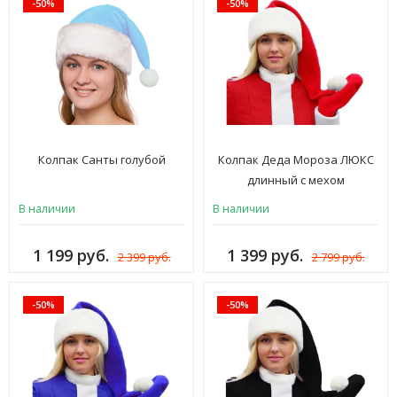
-50%
-50%
Колпак Санты голубой
Колпак Деда Мороза ЛЮКС
длинный с мехом
(новогодняя шапка Санты,
В наличии
В наличии
Санта Клауса, Снегурочки,
Эльфа) женская и мужская
1 199 руб.
1 399 руб.
2 399 руб.
2 799 руб.
взрослая карнавальная
шляпа на Новый год,
красный, флис, иск. мех,
-50%
-50%
ШК-3к