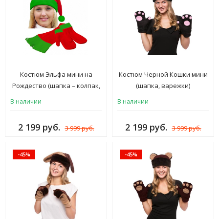
Костюм Эльфа мини на
Костюм Черной Кошки мини
Рождество (шапка – колпак,
(шапка, варежки)
шарф, варежки) взрослый
В наличии
В наличии
женский и мужской
новогодний карнавальный
2 199 руб.
2 199 руб.
3 999 руб.
3 999 руб.
на Новый год, красный,
зеленый, КЭ-1кз
-45%
-45%