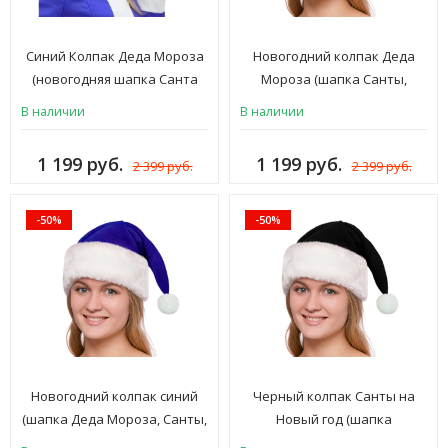
Синий Колпак Деда Мороза
Новогодний колпак Деда
(новогодняя шапка Санта
Мороза (шапка Санты,
Клауса и Снегурочки),
Санта Клауса, Снегурочки,
В наличии
В наличии
карнавальная шляпа для
Эльфа) шляпа на Новый год,
взрослых мужчин и женщин,
для взрослых мужчин и
1 199 руб.
1 199 руб.
2 399 руб.
2 399 руб.
флис, ШК-2с
женщин, красный, флис, иск.
мех, ШК-27к
-50%
-50%
Новогодний колпак синий
Черный колпак Санты на
(шапка Деда Мороза, Санты,
Новый год (шапка
Санта Клауса, Снегурочки,
новогодняя Деда Мороза,