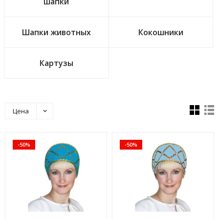
шапки
Шапки животных
Кокошники
Картузы
Цена
-50%
-50%