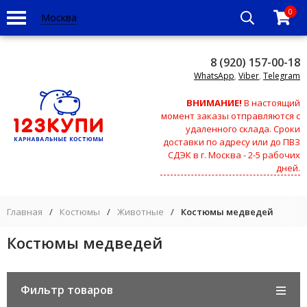
0
Москва
8 (920) 157-00-18
WhatsApp
,
Viber
,
Telegram
ВНИМАНИЕ!
В настоящий
момент заказы отправляются с
удаленного склада. Сроки
доставки по адресу или до ПВЗ
СДЭК в г. Москва - 2-5 рабочих
дней.
Главная
/
Костюмы
/
Животные
/
Костюмы медведей
Костюмы медведей
Фильтр товаров