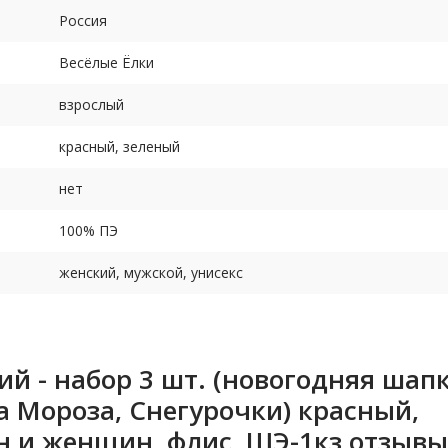
Россия
Весёлые Ёлки
взрослый
красный, зеленый
нет
100% ПЭ
женский, мужской, унисекс
й - набор 3 шт. (новогодняя шап
 Мороза, Снегурочки) красный,
н и женщин, флис, ШЭ-1кз отзывы