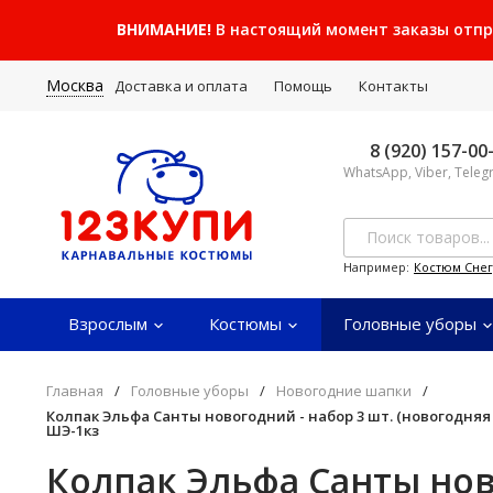
ВНИМАНИЕ!
В настоящий момент заказы отправ
Москва
Доставка и оплата
Помощь
Контакты
8 (920) 157-00
WhatsApp, Viber, Tele
Например:
Костюм Сне
Взрослым
Костюмы
Головные уборы
Главная
/
Головные уборы
/
Новогодние шапки
/
Колпак Эльфа Санты новогодний - набор 3 шт. (новогодня
ШЭ-1кз
Колпак Эльфа Санты нов