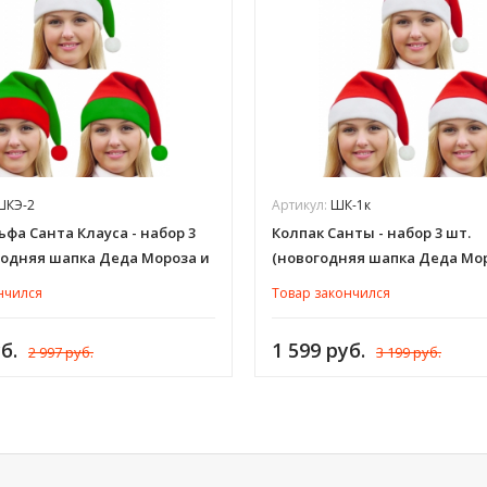
КЭ-2
Артикул:
ШК-1к
ьфа Санта Клауса - набор 3
Колпак Санты - набор 3 шт.
годняя шапка Деда Мороза и
(новогодняя шапка Деда Мо
и), зеленый, красный,
Снегурочки), красный, карн
нчился
Товар закончился
ьная шляпа для взрослых
шляпа для взрослых мужчин
 женщин, флис, НШКЭ-2
женщин, флис, ШК-1к
б.
1 599 руб.
2 997 руб.
3 199 руб.