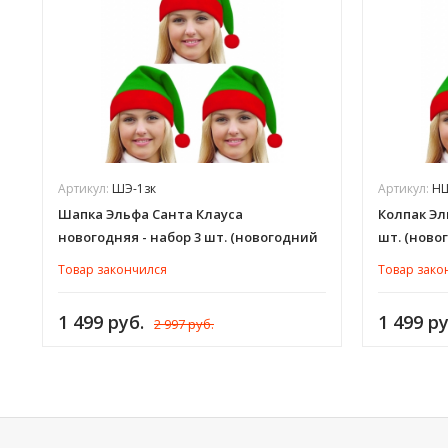
Артикул:
ШЭ-1зк
Артикул:
НШ
Шапка Эльфа Санта Клауса
Колпак Эл
новогодняя - набор 3 шт. (новогодний
шт. (ново
колпак помощника Санты, Деда
Снегурочк
Товар закончился
Товар зако
Мороза, Снегурочки) зеленый,
карнавал
красный, для взрослых мужчин и
мужчин и
1 499 руб.
1 499 ру
2 997 руб.
женщин, флис, ШЭ-1зк