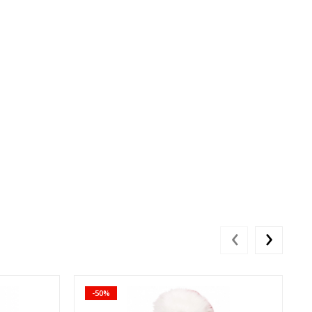
‹
›
-50%