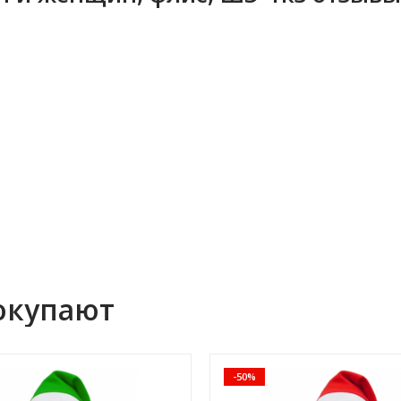
окупают
-50%