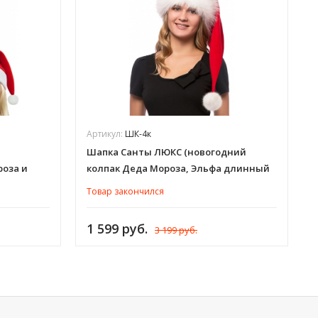
Артикул:
ШК-4к
Шапка Санты ЛЮКС (новогодний
роза и
колпак Деда Мороза, Эльфа длинный
авальная
теплый) женская и мужская для
Товар закончился
 и
взрослых, красный, флис, иск. мех,
ШК-4к
1 599 руб.
3 199 руб.