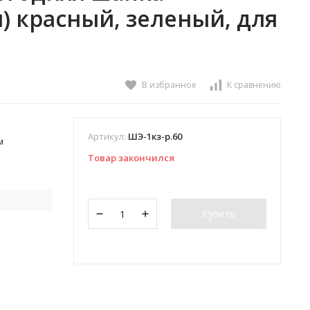
) красный, зеленый, для
В избранное
К сравнению
Артикул:
ШЭ-1кз-р.60
м
Товар закончился
Купить