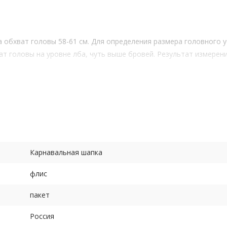
 обхват головы 58-61 см. Для определения размера головного у
ат головы на уровне лба, чуть выше бровей. Результат измерен
Карнавальная шапка
флис
пакет
Россия