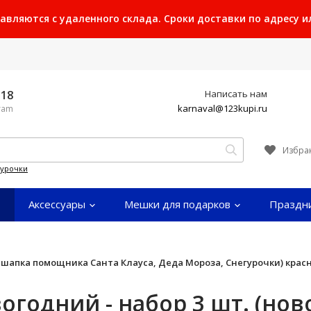
ляются с удаленного склада. Сроки доставки по адресу или
-18
Написать нам
karnaval@123kupi.ru
gram
Избра
гурочки
Аксессуары
Мешки для подарков
Праздн
я шапка помощника Санта Клауса, Деда Мороза, Снегурочки) кра
огодний - набор 3 шт. (но