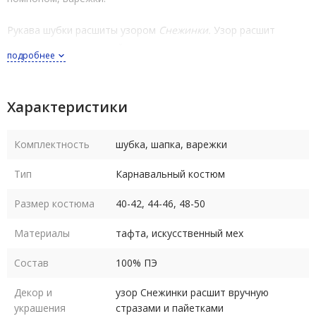
Рукава шубки расшиты узором
Снежинки.
Узор расшит
вручную стразами и пайетками.
подробнее
Костюм Снегурочки выполнен из голубой тафты и отделан
белым искусственным мехом.
Характеристики
Длина шубки - классическое МИНИ. Застежка - сплошная
Комплектность
шубка, шапка, варежки
«липучка» для удобства носки.
Тип
Карнавальный костюм
Голубая шапочка из тафты с белой опушкой и помпоном из
искусственного меха (р. 58 - женский).
Размер костюма
40-42, 44-46, 48-50
Варежки из голубой тафты (р. женский).
Материалы
тафта, искусственный мех
Рост костюма в любом размере 164-170 см.
Состав
100% ПЭ
Уход - деликатная сухая чистка по месту загрязнения, глажка
Декор и
узор Снежинки расшит вручную
украшения
стразами и пайетками
в деликатном режиме.