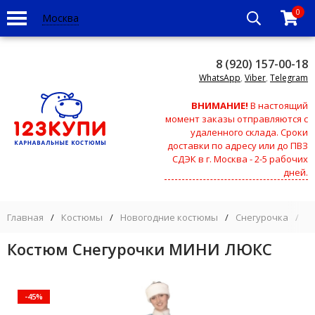
0
Москва
8 (920) 157-00-18
WhatsApp
,
Viber
,
Telegram
ВНИМАНИЕ!
В настоящий
момент заказы отправляются с
удаленного склада. Сроки
доставки по адресу или до ПВЗ
СДЭК в г. Москва - 2-5 рабочих
дней.
Главная
/
Костюмы
/
Новогодние костюмы
/
Снегурочка
/
К
Костюм Снегурочки МИНИ ЛЮКС
-45%