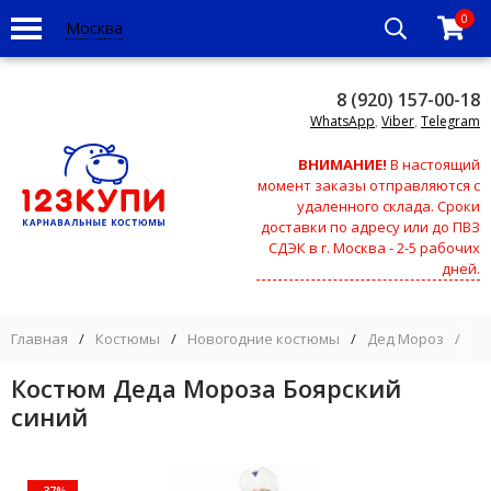
0
Москва
8 (920) 157-00-18
WhatsApp
,
Viber
,
Telegram
ВНИМАНИЕ!
В настоящий
момент заказы отправляются с
удаленного склада. Сроки
доставки по адресу или до ПВЗ
СДЭК в г. Москва - 2-5 рабочих
дней.
Главная
/
Костюмы
/
Новогодние костюмы
/
Дед Мороз
/
Ко
Костюм Деда Мороза Боярский
синий
-37%