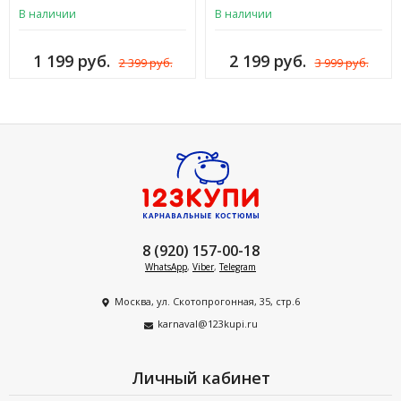
новогодняя Деда Мороза,
В наличии
В наличии
Снегурочки, Эльфа) шляпа
карнавальная, для взрослых
1 199 руб.
2 199 руб.
2 399 руб.
3 999 руб.
мужчин и женщин, флис, иск.
мех, ШК-27ч
8 (920) 157-00-18
WhatsApp
,
Viber
,
Telegram
Москва, ул. Скотопрогонная, 35, стр.6
karnaval@123kupi.ru
Личный кабинет