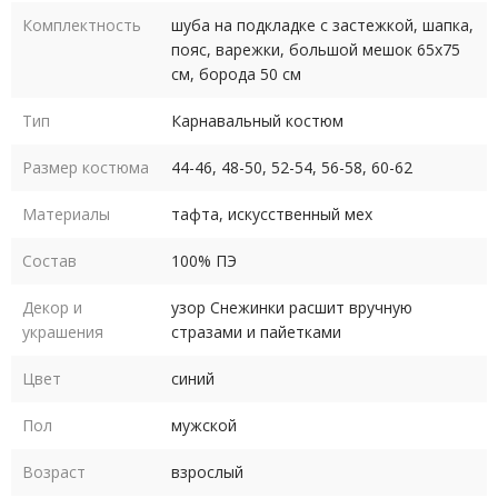
Шуба Деда Мороза на подкладке имеет застежку сплошную
Комплектность
шуба на подкладке с застежкой, шапка,
«липучку». Модель воротника шубы - Боярский.
пояс, варежки, большой мешок 65х75
см, борода 50 см
Шуба Деда Мороза декорирована узором
Снежинки
.
Узор
расшит вручную стразами и пайетками.
Тип
Карнавальный костюм
Мешок Деда Мороза 65х75 см из тафты завязывается
Размер костюма
44-46, 48-50, 52-54, 56-58, 60-62
серебристой лентой.
Материалы
тафта, искусственный мех
Пришивной декор, клеевые элементы не используются.
Состав
100% ПЭ
В костюм входит белая кудрявая борода Деда Мороза
Декор и
узор Снежинки расшит вручную
длиной 50 см на резинке (материал - синтетическое волокно,
украшения
стразами и пайетками
имитирующее натуральные волосы - 100% полиэстер).
Цвет
синий
Материалы: тафта, белый искусственный мех.
Пол
мужской
Костюм выпускается в размерах: 44-46, 48-50, 52-54, 56-58,
60-62 (размеры российские полномерные).
Возраст
взрослый