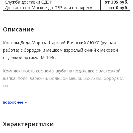
Служба доставки СДЭК
от 395 руб.
Доставка по Москве до ПВЗ или по адресу
от 0 руб.
Описание
Костюм Деда Мороза Царский Боярский ЛЮКС (ручная
работа) с бородой и мешком взрослый синий с меховой
отделкой артикул М-104с.
Комплектность костюма: шуба на подкладке с застежкой,
шапка, пояс, варежки, большой мешок 65х75 см, борода 50
см.
Сделано в России.
Бренд
Весёлые Ёлки.
подробнее
Костюм Деда Мороза Царский выполнен из тафты, опушка
шубы и шапки - из белого искусственного меха.
Характеристики