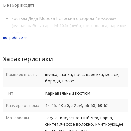
В набор входят:
костюм Деда Мороза Боярский с узором
Снежинки
(ручная работа) арт. М-104к (шуба, пояс, шапка, варежки,
мешок)
подробнее
борода Деда Мороза длиной 50 см на резинке арт. БМ-50
красный блестящий посох Деда Мороза арт. ПДМ -1кп
Характеристики
Уход - деликатная сухая чистка по месту загрязнения, глажка
в деликатном режиме
Комплектность
шубка, шапка, пояс, варежки, мешок,
борода, посох
Тип
Карнавальный костюм
Размер костюма
44-46, 48-50, 52-54, 56-58, 60-62
Материалы
тафта, искусственный мех, парча,
синтетическое волокно, имитирующее
натуральные волосы