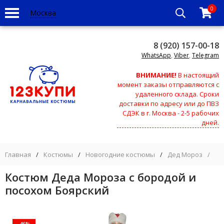
0
Москва
8 (920) 157-00-18
WhatsApp
,
Viber
,
Telegram
ВНИМАНИЕ!
В настоящий
момент заказы отправляются с
удаленного склада. Сроки
доставки по адресу или до ПВЗ
СДЭК в г. Москва - 2-5 рабочих
дней.
Главная
/
Костюмы
/
Новогодние костюмы
/
Дед Мороз
/
Ко
Костюм Деда Мороза с бородой и
посохом Боярский
-46%