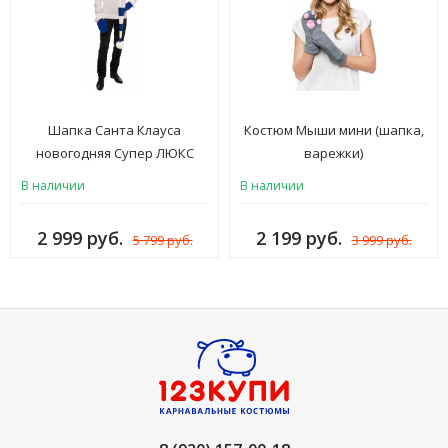
Шапка Санта Клауса
Костюм Мыши мини (шапка,
новогодняя Супер ЛЮКС
варежки)
длина 1,5 м (очень длинный
В наличии
В наличии
колпак Деда Мороза) синий,
белый, взрослая для женщин
2 999 руб.
2 199 руб.
5 799 руб.
3 999 руб.
и мужчин, ШК-7сб