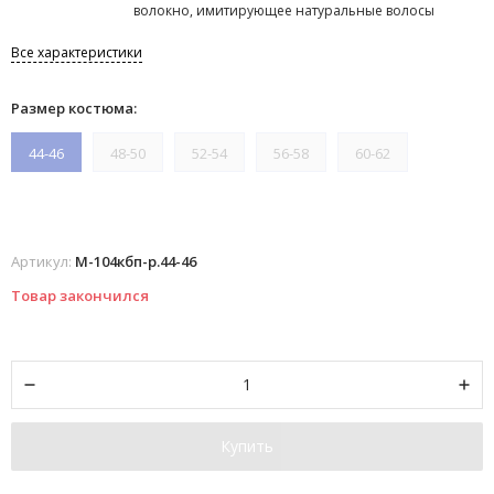
волокно, имитирующее натуральные волосы
Все характеристики
Размер костюма:
44-46
48-50
52-54
56-58
60-62
Артикул:
М-104кбп-р.44-46
Товар закончился
Купить