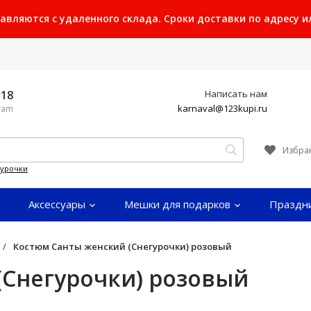
ляются с удаленного склада. Сроки доставки по адресу или
-18
Написать нам
karnaval@123kupi.ru
gram
Избра
гурочки
Аксессуары
Мешки для подарков
Праздн
/
Костюм Санты женский (Снегурочки) розовый
(Снегурочки) розовый