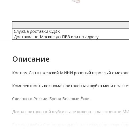
Служба доставки СДЭК
Доставка по Москве до ПВЗ или по адресу
Описание
Костюм Санты женский МИНИ розовый взрослый с мехово
Комплектность костюма: приталенная шубка мини с застеж
Сделано в России.
Бренд
Весёлые Ёлки.
Длина приталенной шубки выше колена - классическое М
Розовая шубка Снегурочки имеет застежку сплошную «лип