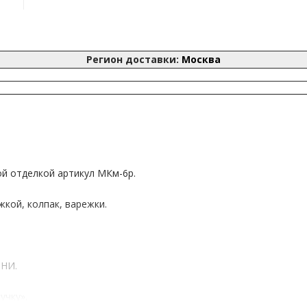
Регион доставки:
Москва
й отделкой артикул МКм-6р.
кой, колпак, варежки.
ИНИ.
учку».