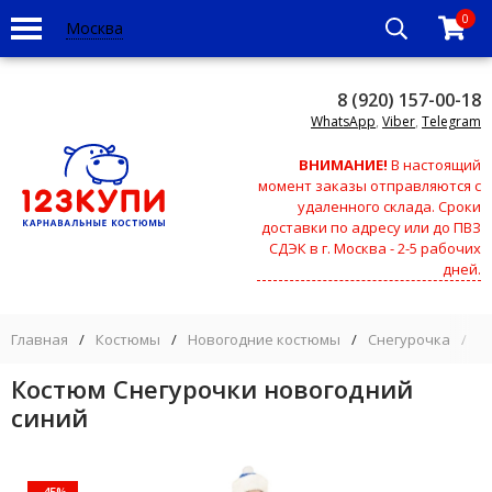
0
Москва
8 (920) 157-00-18
WhatsApp
,
Viber
,
Telegram
ВНИМАНИЕ!
В настоящий
момент заказы отправляются с
удаленного склада. Сроки
доставки по адресу или до ПВЗ
СДЭК в г. Москва - 2-5 рабочих
дней.
Главная
/
Костюмы
/
Новогодние костюмы
/
Снегурочка
/
К
Костюм Снегурочки новогодний
синий
-45%