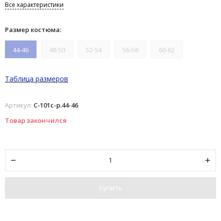
Все характеристики
Размер костюма:
44-46
48-50
52-54
56-58
60-62
Таблица размеров
Артикул:
С-101с-р.44-46
Товар закончился
Купить