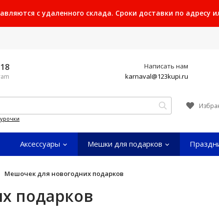
ляются с удаленного склада. Сроки доставки по адресу или
-18
Написать нам
karnaval@123kupi.ru
gram
Избра
гурочки
Аксессуары
Мешки для подарков
Праздн
Мешочек для новогодних подарков
х подарков