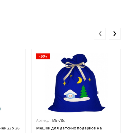
‹
›
-50%
Артикул:
МБ-78с
ек 23 х 38
Мешок для детских подарков на