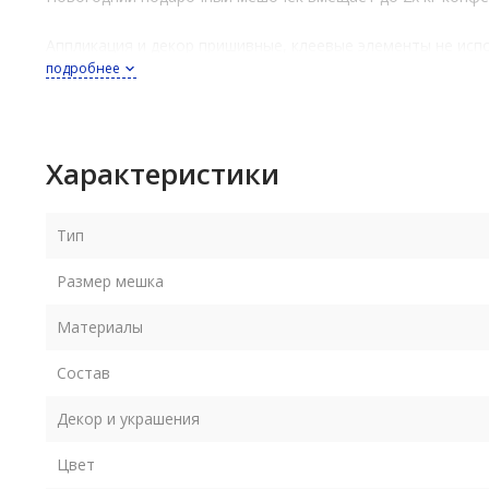
Аппликация и декор пришивные, клеевые элементы не исп
подробнее
Размер 23 х 38 см
Характеристики
Тип
Размер мешка
Материалы
Состав
Декор и украшения
Цвет