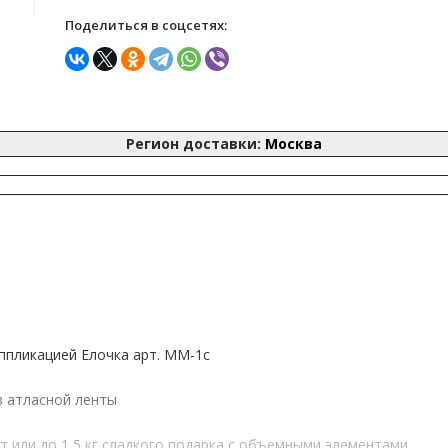
Поделиться в соцсетях:
Регион доставки:
Москва
ппликацией Елочка арт. ММ-1с
з атласной ленты
 или до 1,5 кг сладкого подарка с объемными элементами