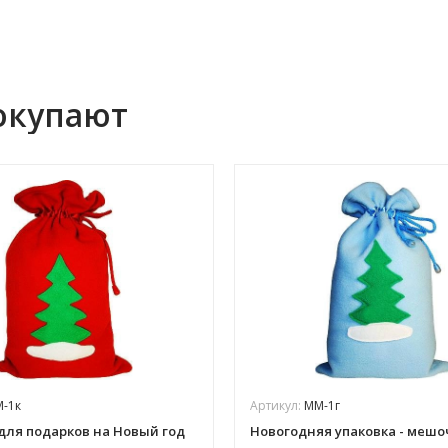
окупают
-1к
Артикул:
ММ-1г
ля подарков на Новый год
Новогодняя упаковка - мешоч