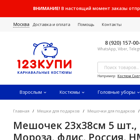
ВНИМАНИЕ!
В настоящий момент заказы отправ
Москва
Доставка и оплата
Помощь
Контакты
8 (920) 157-00
WhatsApp, Viber, Tele
Например:
Костюм Сне
Взрослым
Костюмы
Головные уборы
Главная
/
Мешки для подарков
/
Мешочки для подарков
/
Мешочек 23х38см 5 шт.,
Мороза, флис, Россия, Н