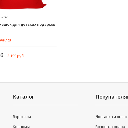
-78к
ешок для детских подарков
нчился
б.
3 199 руб.
Каталог
Покупател
Взрослым
Доставка и опла
Костюмы
Возврат товара