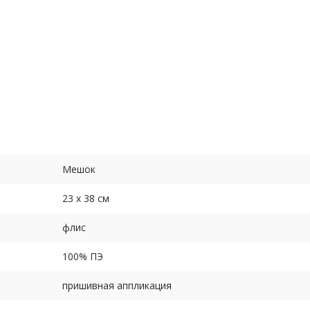
арт. ММ-1г - 5 шт. голубые из флиса с аппликацией Елочка.
з атласной ленты.
Мешок
я.
23 х 38 см
флис
100% ПЭ
пришивная аппликация