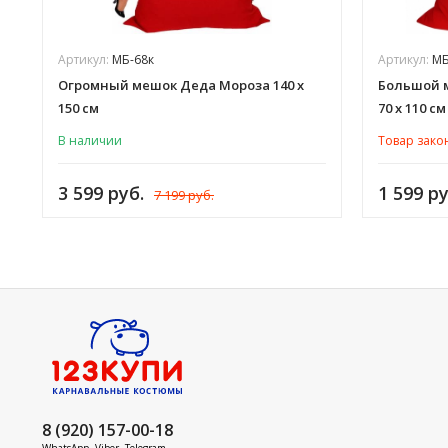
Артикул:
МБ-68к
Артикул:
МБ
Огромный мешок Деда Мороза 140 х
Большой м
150 см
70 х 110 см
В наличии
Товар зако
3 599 руб.
1 599 ру
7 199 руб.
8 (920) 157-00-18