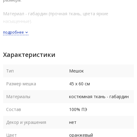
Материал - габардин (прочная ткань, цвета яркие
насыщенные).
подробнее
Мешок завязывается лентой серебристого или золотистого
цвета.
Характеристики
Тип
Мешок
Размер мешка
45 х 60 см
Материалы
костюмная ткань - габардин
Состав
100% ПЭ
Декор и украшения
нет
Цвет
оранжевый