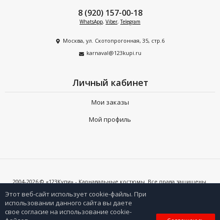
8 (920) 157-00-18
WhatsApp
,
Viber
,
Telegram
Москва, ул. Скотопрогонная, 35, стр.6
karnaval@123kupi.ru
Личный кабинет
Мои заказы
Мой профиль
2004-2026 © «123Купи» - Карнавальные костюмы. Все права защищены.
Копирование любых материалов допускается только с письменного
согласия владельцев сайта и при наличии активной ссылки на 123kupi.ru
Этот веб-сайт использует cookie-файлы. При
использовании данного сайта вы даете
свое согласие на использование cookie-
0