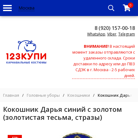
0
Москва
8 (920) 157-00-18
WhatsApp
,
Viber
,
Telegram
ВНИМАНИЕ!
В настоящий
момент заказы отправляются с
удаленного склада. Сроки
доставки по адресу или до ПВЗ
СДЭК в г. Москва - 2-5 рабочих
дней.
Главная
/
Головные уборы
/
Кокошники
/
Кокошник Дарья си
Кокошник Дарья синий с золотом
(золотистая тесьма, стразы)
-50%