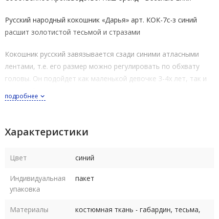
Русский народный кокошник «Дарья» арт. КОК-7с-з синий
расшит золотистой тесьмой и стразами
Кокошник русский завязывается сзади синими атласными
лентами, т.е. его размер можно регулировать по обхвату
головы. Он подойдет как маленькой девочке 3-4х лет, так и
взрослой женщине
подробнее
При производстве наших кокошников мы не используем
картон и пластик, поэтому они не мнутся при пересылке и
Характеристики
транспортировке, при этом технология производства
кокошников позволяет им держать форму
Цвет
синий
Декор пришивной, клеевые элементы не используются
Индивидуальная
пакет
упаковка
Материалы
костюмная ткань - габардин, тесьма,