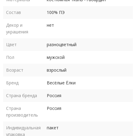
Костюм Клоун для аниматора полностью выполнен из
Состав
100% ПЭ
габардина.
Декор и
нет
Костюм выпускается в размерах 44-46, 48-50, 52-54, 56-58,
украшения
60-62. Размеры российские.
Цвет
разноцветный
Рост костюма в любом размере 170-182 см.
Пол
мужской
Уход - деликатная сухая чистка по месту загрязнения, глажка
Возраст
взрослый
в деликатном режиме.
Бренд
Весёлые Ёлки
Страна бренда
Россия
Страна
Россия
производитель
Индивидуальная
пакет
упаковка