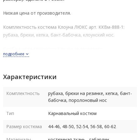
Низкая цена от производителя.
Комплектность костюма Клоуна ЛЮКС арт. ККВм-888-1:
рубаха, брюки, кепка, бант-бабочка, клоунский нос.
Особенности элементов Клоуна на взрослого:
подробнее
разноцветная рубаха с белым воротником, рукава
собраны внизу на резинку
Характеристики
широкие сине-зеленые брюки на резинке, собранные
внизу на резинки
Комплектность
рубаха, брюки на резинке, кепка, бант-
бабочка, поролоновый нос
большая разноцветная кепка клоуна
фиолетовый клоунский бант-бабочка
Тип
Карнавальный костюм
красный клоунский нос из поролона на резинке
Размер костюма
44-46, 48-50, 52-54, 56-58, 60-62
Ботинки не входят в костюм.
Материалы
костюмная ткань - габардин