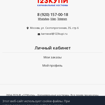
8 (920) 157-00-18
WhatsApp
,
Viber
,
Telegram
Москва, ул. Скотопрогонная, 35, стр.6
karnaval@123kupi.ru
Личный кабинет
Мои заказы
Мой профиль
2004-2026 © «123Купи» - Карнавальные костюмы. Все права защищены.
Копирование любых материалов допускается только с письменного
согласия владельцев сайта и при наличии активной ссылки на 123kupi.ru
Этот веб-сайт использует cookie-файлы. При