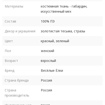
Материалы
костюмная ткань - габардин,
Костюм выпускается в размерах 40-42, 44-46, 48-50, 52-54,
искусственный мех
56-58, 60-62. Размеры российские.
Состав
100% ПЭ
Рост костюма в любом размере 164-170 см. Уход -
Декор и украшения
золотистая тесьма, стразы
деликатная сухая чистка по месту загрязнения, глажка в
деликатном режиме.
Цвет
красный, зеленый
Пол
женский
Возраст
взрослый
Бренд
Весёлые Ёлки
Страна бренда
Россия
Страна
Россия
производитель