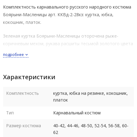
Комплектность карнавального русского народного костюма
Боярыни-Масленицы арт. ККВд-2-28кз: куртка, юбка,
кокошник, платок.
Зеленая куртка Боярыни-Масленицы оторочена рыже-
коричневым мехом, рукава расшиты тесьмой золотого цвета
(приталенная, застежка сплошная «липучка» для удобства
подробнее
носки).
Длинная красная юбка на резинке расшита по подолу
Характеристики
тесьмой золотого цвета.
Комплектность
куртка, юбка на резинке, кокошник,
Красный кокошник декорирован золотистой тесьмой и
платок
стразами, завязывается сзади атласными лентами.
Тип
Карнавальный костюм
Декор пришивной, клеевые элементы не используются.
Размер костюма
40-42, 44-46, 48-50, 52-54, 56-58, 60-
Карнавальный костюм Боярыни-Масленицы для взрослых
62
полностью выполнен из габардина.