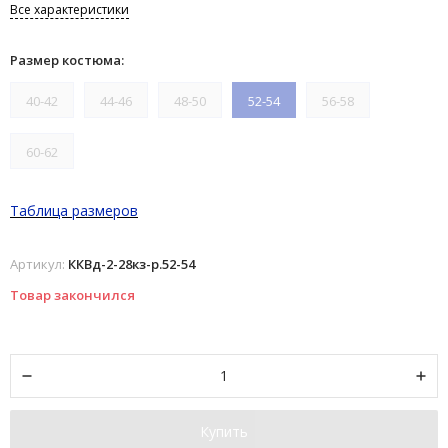
Все характеристики
Размер костюма:
40-42
44-46
48-50
52-54
56-58
60-62
Таблица размеров
Артикул:
ККВд-2-28кз-р.52-54
Товар закончился
Купить