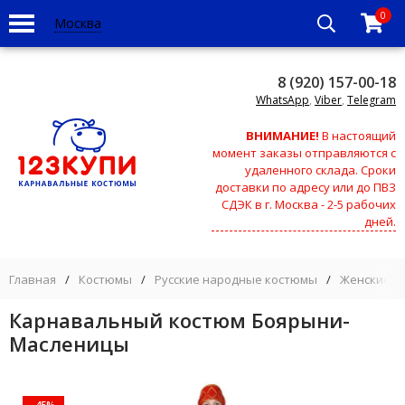
0
Москва
8 (920) 157-00-18
WhatsApp
,
Viber
,
Telegram
ВНИМАНИЕ!
В настоящий
момент заказы отправляются с
удаленного склада. Сроки
доставки по адресу или до ПВЗ
СДЭК в г. Москва - 2-5 рабочих
дней.
Главная
/
Костюмы
/
Русские народные костюмы
/
Женские н
Карнавальный костюм Боярыни-
Масленицы
-45%