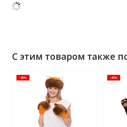
С этим товаром также п
-45%
-45%