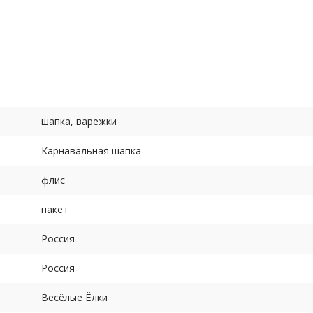
а обхват головы 56-58 см), 60 (мужской - на обхват головы 59-6
го размера
ого размера
шапка, варежки
Карнавальная шапка
флис
пакет
Россия
Россия
Весёлые Ёлки