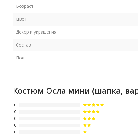
Возраст
Цвет
Декор и украшения
Состав
Пол
Костюм Осла мини (шапка, ва
0
0
0
0
0