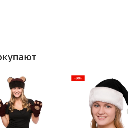
окупают
-50%