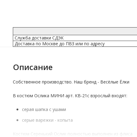
Служба доставки СДЭК
Доставка по Москве до ПВЗ или по адресу
Описание
Собственное производство. Наш бренд - Весёлые Ёлки
В костюм Ослика МИНИ арт. КВ-21с взрослый входят:
серая шапка с ушами
серые варежки - копыта
Костюм Серенький Ослик полностью выполнен из флиса