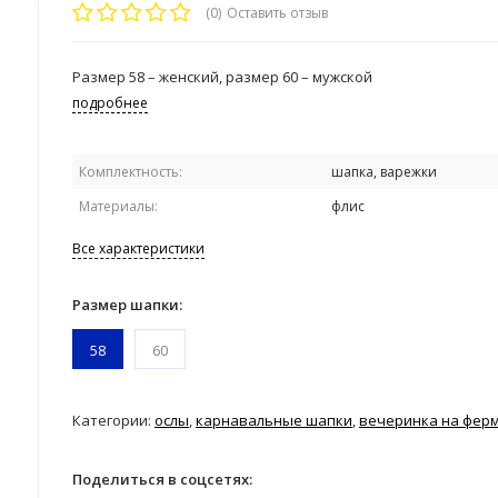
(0)
Оставить отзыв
Размер 58 – женский, размер 60 – мужской
подробнее
Комплектность:
шапка, варежки
Материалы:
флис
Все характеристики
Размер шапки:
58
60
Категории:
ослы
,
карнавальные шапки
,
вечеринка на фер
Поделиться в соцсетях: