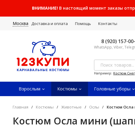
ВНИМАНИЕ!
В настоящий момент заказы отправ
Москва
Доставка и оплата
Помощь
Контакты
8 (920) 157-00
WhatsApp, Viber, Tele
Например:
Костюм Сне
Взрослым
Костюмы
Головные уборы
Главная
/
Костюмы
/
Животные
/
Ослы
/
Костюм Осла 
Костюм Осла мини (шапк