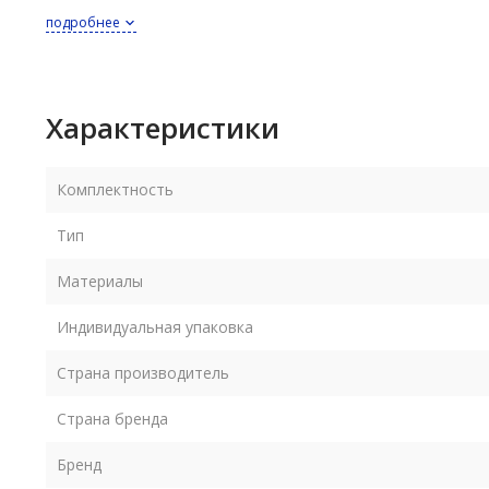
подробнее
МИНИ костюм Осел выпускается в размерах 58 (женский - н
Размеры российские
В комплекте с шапкой 58-го размера идут варежки женско
Характеристики
В комплекте с шапкой 60-го размера идут варежки мужск
Комплектность
Уход - деликатная сухая чистка по месту загрязнения
Тип
Материалы
Индивидуальная упаковка
Страна производитель
Страна бренда
Бренд