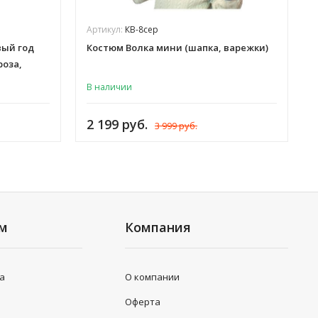
Артикул:
КВ-8сер
вый год
Костюм Волка мини (шапка, варежки)
роза,
В наличии
х мужчин
К-27ч
2 199 руб.
3 999 руб.
ям
Компания
та
О компании
Оферта