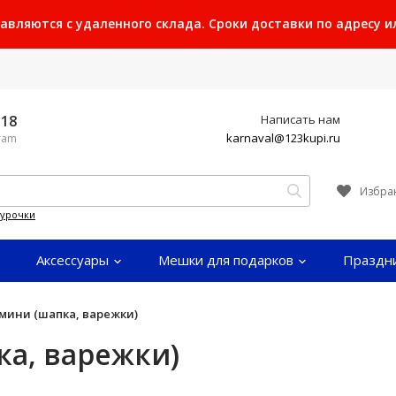
ляются с удаленного склада. Сроки доставки по адресу или
-18
Написать нам
karnaval@123kupi.ru
gram
Избра
гурочки
Аксессуары
Мешки для подарков
Праздн
мини (шапка, варежки)
а, варежки)