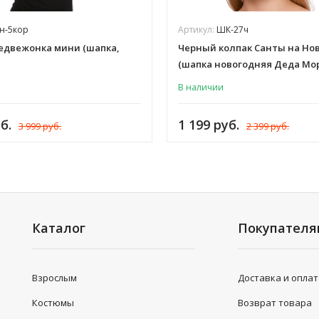
н-5кор
Артикул:
ШК-27ч
едвежонка мини (шапка,
Черный колпак Санты на Но
(шапка новогодняя Деда Мо
Снегурочки, Эльфа) шляпа
В наличии
карнавальная, для взрослы
и женщин, флис, иск. мех, Ш
б.
1 199 руб.
3 999 руб.
2 399 руб.
Каталог
Покупател
Взрослым
Доставка и опла
Костюмы
Возврат товара