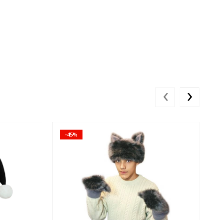
‹
›
-45%