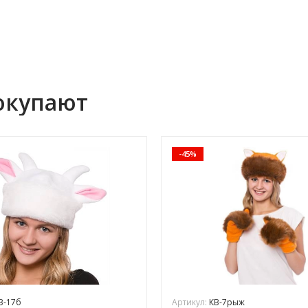
окупают
-45%
-17б
Артикул:
КВ-7рыж