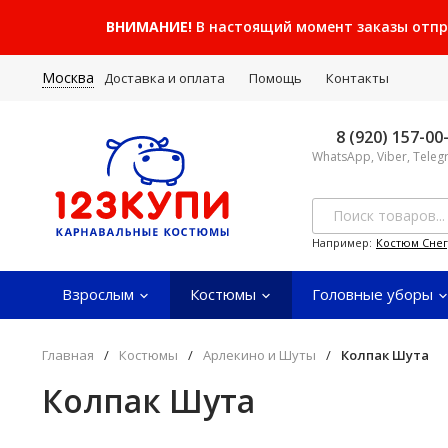
ВНИМАНИЕ!
В настоящий момент заказы отправ
Москва
Доставка и оплата
Помощь
Контакты
8 (920) 157-00
WhatsApp, Viber, Tele
Например:
Костюм Сне
Взрослым
Костюмы
Головные уборы
Главная
/
Костюмы
/
Арлекино и Шуты
/
Колпак Шута
Колпак Шута