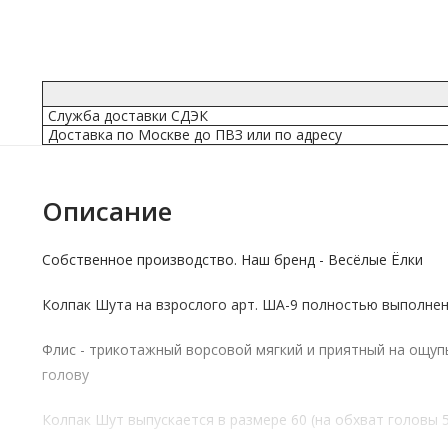
Служба доставки СДЭК
Доставка по Москве до ПВЗ или по адресу
Описание
Собственное производство. Наш бренд - Весёлые Ёлки
Колпак Шута на взрослого арт. ША-9 полностью выполнен
Флис - трикотажный ворсовой мягкий и приятный на ощуп
голову
Колпак Шут выпускается в размере 60 (на обхват головы 5