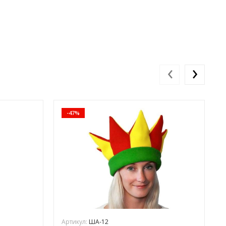
‹
›
-47%
Артикул:
ША-12