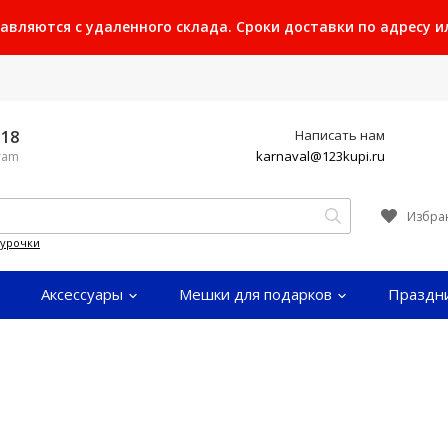
ляются с удаленного склада. Сроки доставки по адресу или
-18
Написать нам
karnaval@123kupi.ru
gram
Избра
гурочки
Аксессуары
Мешки для подарков
Праздн