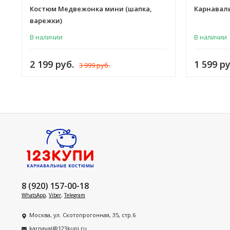
Костюм Медвежонка мини (шапка,
Карнавал
варежки)
В наличии
В наличии
2 199 руб.
1 599 ру
3 999 руб.
8 (920) 157-00-18
WhatsApp
,
Viber
,
Telegram
Москва, ул. Скотопрогонная, 35, стр.6
karnaval@123kupi.ru