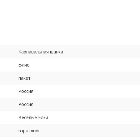
ания Масленицы
Карнавальная шапка
флис
пакет
Россия
Россия
Весёлые Ёлки
взрослый