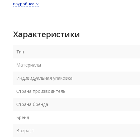
подробнее
Уход - деликатная сухая чистка по месту загрязнения
Эта карнавальная шапка отлично подходит для празднов
Характеристики
Тип
Материалы
Индивидуальная упаковка
Страна производитель
Страна бренда
Бренд
Возраст