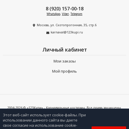
8 (920) 157-00-18
WhatsApp
,
Viber
,
Telegram
Москва, ул. Скотопрогонная, 35, стр.6
karnaval@123kupi.ru
Личный кабинет
Мои заказы
Мой профиль
2004-2026 © «123Купи» - Карнавальные костюмы. Все права защищены.
Копирование любых материалов допускается только с письменного
согласия владельцев сайта и при наличии активной ссылки на 123kupi.ru
Этот веб-сайт использует cookie-файлы. При
использовании данного сайта вы даете
свое согласие на использование cookie-