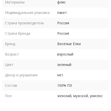
размера
Материалы
флис
Уход - деликатная сухая чистка по месту загрязнения
Индивидуальная упаковка
пакет
Страна производитель
Россия
Страна бренда
Россия
Бренд
Весёлые Ёлки
Возраст
взрослый
Цвет
зеленый
Декор и украшения
нет
Состав
100% ПЭ
Пол
женский, мужской, унисекс