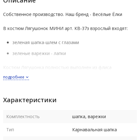
Описание
Собственное производство. Наш бренд - Весёлые Ёлки
В костюм Лягушонок МИНИ арт. КВ-37з взрослый входят:
зеленая шапка-шлем с глазами
зеленые варежки - лапки
Костюм Лягушонка полностью выполнен из флиса
подробнее
МИНИ костюм Лягушки выпускается в размерах 58 (женский -
на обхват головы 56-58 см), 60 (мужской - на обхват головы
59-61 см). Размеры российские
Характеристики
В комплекте с шапкой 58-го размера идут варежки женского
Комплектность
шапка, варежки
размера
Тип
Карнавальная шапка
В комплекте с шапкой 60-го размера идут варежки мужского