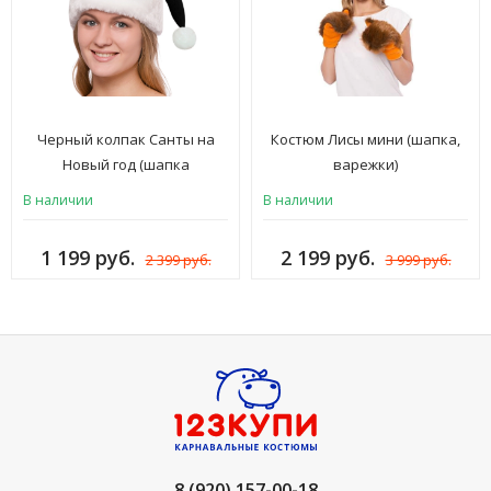
Черный колпак Санты на
Костюм Лисы мини (шапка,
Новый год (шапка
варежки)
новогодняя Деда Мороза,
В наличии
В наличии
Снегурочки, Эльфа) шляпа
карнавальная, для взрослых
1 199 руб.
2 199 руб.
2 399 руб.
3 999 руб.
мужчин и женщин, флис, иск.
мех, ШК-27ч
8 (920) 157-00-18