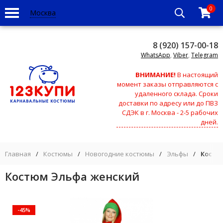
0
Москва
8 (920) 157-00-18
WhatsApp
,
Viber
,
Telegram
ВНИМАНИЕ!
В настоящий
момент заказы отправляются с
удаленного склада. Сроки
доставки по адресу или до ПВЗ
СДЭК в г. Москва - 2-5 рабочих
дней.
Главная
/
Костюмы
/
Новогодние костюмы
/
Эльфы
/
Костю
Костюм Эльфа женский
-45%