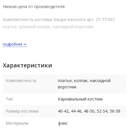
Низкая цена от производителя.
Комплектность костюма Эльфа женского арт. 27-77-001:
платье, длинный колпак, накладной воротник.
Красное платье Эльфа: приталенное, длина - выше колена,
подробнее
застежка-молния сзади, рукава собраны внизу на резинку.
Костюм Эльф для девушки полностью выполнен из флиса.
Характеристики
Костюм выпускается в размерах 40-42, 44-46, 48-50, 52-54,
56-58. Размеры российские.
Комплектность
платье, колпак, накладной
воротник
Размер 56-58 подходит и на размер 60 (обхват груди до 124
Тип
Карнавальный костюм
см, т.к. флис - трикотажный материал - тянется).
Размер костюма
40-42, 44-46, 48-50, 52-54, 56-58
Рост костюма в любом размере 164-170 см.
Материалы
флис