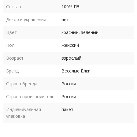
Размер
40-
44-
48-
52-
56-
Состав
100% ПЭ
42
46
50
54
58
Декор и украшения
нет
Длина платья по
92
93
94
94
94
Цвет
красный, зеленый
спинке
см
см
см
см
см
Пол
женский
Возраст
взрослый
Бренд
Весёлые Ёлки
Уход - бережная стирка при 30 градусах, не отбеливать,
Страна бренда
Россия
глажка в деликатном режиме
Страна производитель
Россия
Индивидуальная
пакет
упаковка