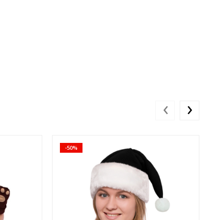
‹
›
-50%