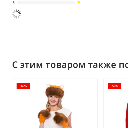
0
С этим товаром также п
-45%
-50%