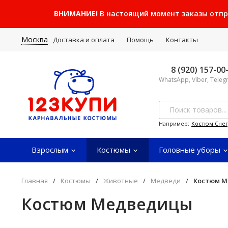
ВНИМАНИЕ!
В настоящий момент заказы отправ
Москва
Доставка и оплата
Помощь
Контакты
8 (920) 157-00
WhatsApp, Viber, Tele
Например:
Костюм Сне
Взрослым
Костюмы
Головные уборы
Главная
/
Костюмы
/
Животные
/
Медведи
/
Костюм 
Костюм Медведицы