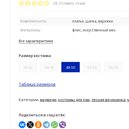
(0)
Оставить отзыв
Комплектность:
платье, шапка, варежки
Материалы:
флис, искусственный мех
Все характеристики
Размер костюма:
40-42
44-46
48-50
52-54
56-58
Таблица размеров
Категории:
медведи
,
костюмы для пар
,
лесная вечеринка
,
Поделиться в соцсетях: