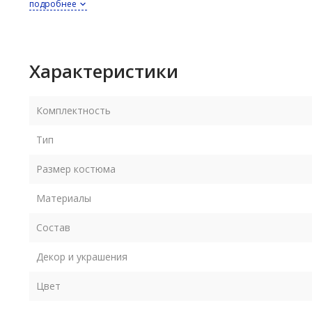
подробнее
Размер 56-58 подходит и на размер 60 (обхват груди до 124
Рост костюма в любом размере 164-170 см.
Характеристики
Размер
40-42
Комплектность
Тип
Длина платья по спинке
92 см
Размер костюма
Материалы
Уход - деликатная сухая чистка по месту загрязнения.
Состав
В пару к костюму Медведицы подходит
костюм Медвежон
Декор и украшения
Цвет