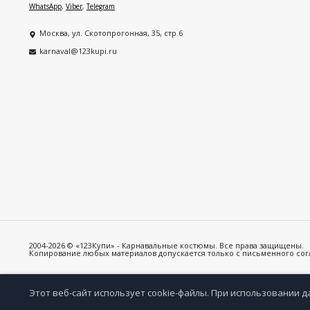
WhatsApp
,
Viber
,
Telegram
Москва, ул. Скотопрогонная, 35, стр.6
karnaval@123kupi.ru
2004-2026 © «123Купи» - Карнавальные костюмы. Все права защищены.
Копирование любых материалов допускается только с письменного согла
Этот веб-сайт использует cookie-файлы. При использовании д
Избр