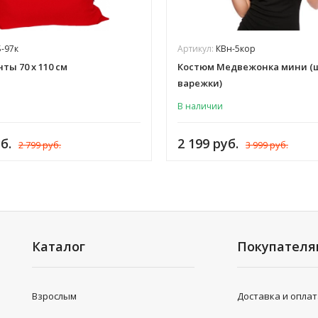
-97к
Артикул:
КВн-5кор
ты 70 х 110 см
Костюм Медвежонка мини (
варежки)
В наличии
б.
2 199 руб.
2 799 руб.
3 999 руб.
Каталог
Покупател
Взрослым
Доставка и опла