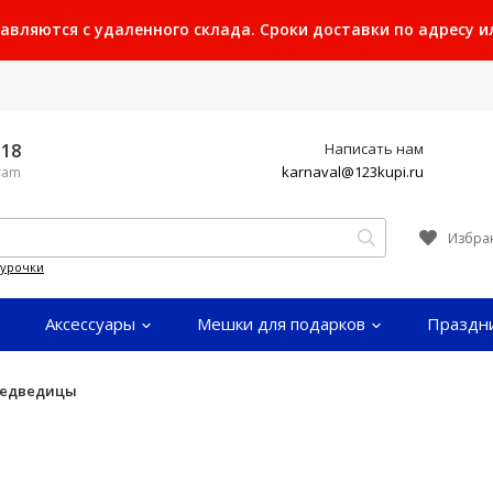
ляются с удаленного склада. Сроки доставки по адресу или
-18
Написать нам
karnaval@123kupi.ru
gram
Избра
гурочки
Аксессуары
Мешки для подарков
Праздн
Медведицы