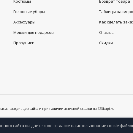
Костюмы
Возврат товара
Головные уборы
Таблицы размер
Аксессуары
Как сделать зака
Мешки для подарков
Отзывы
Праздники
Скидки
сия владельцев сайта и при наличии активной ссылки на 123kupi.ru
анного сайта вы даете свое согласие на использование cookie-файло
анное
Сравнение
Просмотренные