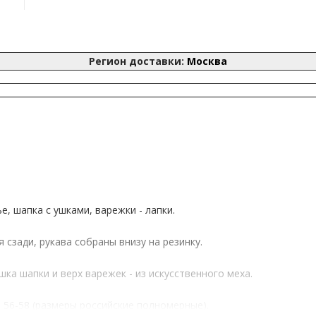
Регион доставки:
Москва
ье, шапка с ушками, варежки - лапки.
сзади, рукава собраны внизу на резинку.
а шапки и верх варежек - из искусственного меха.
4, 56-58 (размеры российские полномерные).