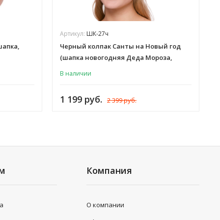
Артикул:
ШК-27ч
шапка,
Черный колпак Санты на Новый год
(шапка новогодняя Деда Мороза,
Снегурочки, Эльфа) шляпа
В наличии
карнавальная, для взрослых мужчин
и женщин, флис, иск. мех, ШК-27ч
1 199 руб.
2 399 руб.
ям
Компания
та
О компании