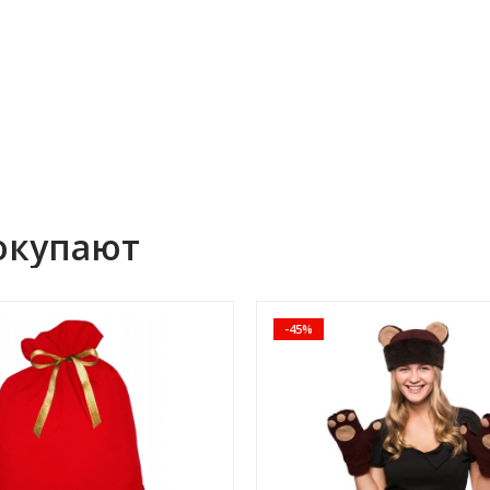
окупают
-45%