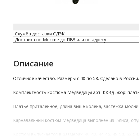
Служба доставки СДЭК
Доставка по Москве до ПВЗ или по адресу
Описание
Отличное качество. Размеры с 40 по 58. Сделано в России.
Комплектность костюма Медведицы арт.
ККВд-5кор
: плат
Платье приталенное, длина выше колена, застежка-молния 
Карнавальный костюм Медведица выполнен из флиса, опушк
Костюм выпускается в размерах: 40-42, 44-46, 48-50, 52-5