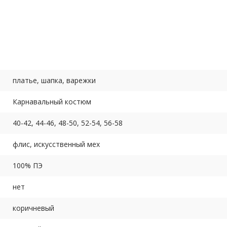
 см, т.к. флис - трикотажный материал - тянется).
44-46
48-50
52-54
56-5
платье, шапка, варежки
Карнавальный костюм
93 см
94 см
94 см
94 с
40-42, 44-46, 48-50, 52-54, 56-58
флис, искусственный мех
100% ПЭ
ка
.
нет
коричневый