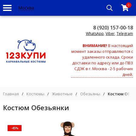
0
Москва
8 (920) 157-00-18
WhatsApp
,
Viber
,
Telegram
ВНИМАНИЕ!
В настоящий
момент заказы отправляются с
удаленного склада. Сроки
доставки по адресу или до ПВЗ
СДЭК в г. Москва - 2-5 рабочих
дней.
Главная
/
Костюмы
/
Животные
/
Обезьяны
/
Костюм Обез
Костюм Обезьянки
-45%