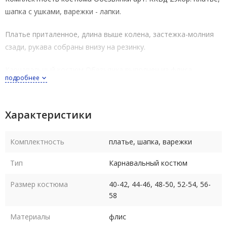
шапка с ушками, варежки - лапки.
Платье приталенное, длина выше колена, застежка-молния
сзади, рукава собраны внизу на резинку.
Карнавальный костюм Обезьянка выполнен из флиса.
подробнее
Костюм выпускается в размерах: 40-42, 44-46, 48-50, 52-54,
56-58 (размеры российские полномерные).
Характеристики
Размер 56-58 подходит и на размер 60 (обхват груди до 124
см, т.к. флис - трикотажный материал - тянется).
Комплектность
платье, шапка, варежки
Тип
Карнавальный костюм
Рост костюма в любом размере 164-170 см.
Размер костюма
40-42, 44-46, 48-50, 52-54, 56-
Размер
40-
44-
48-
52-
56-
58
42
46
50
54
58
Материалы
флис