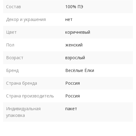
Состав
100% ПЭ
Длина платья по
92
93
94
94
94
спинке
см
см
см
см
см
Декор и украшения
нет
Цвет
коричневый
Пол
женский
Уход - деликатная сухая чистка по месту загрязнения.
Возраст
взрослый
В пару к костюму Обезьянки для девушки подходит
костюм
Обезьяны
для мужчины.
Бренд
Весёлые Ёлки
Страна бренда
Россия
Страна производитель
Россия
Индивидуальная
пакет
упаковка