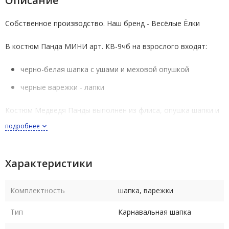
Описание
Собственное производство. Наш бренд - Весёлые Ёлки
В костюм Панда МИНИ арт. КВ-9чб на взрослого входят:
черно-белая шапка с ушами и меховой опушкой
черные варежки - лапки
Костюм Медведя Панды выполнен из флиса, опушка шапки и
верх варежек - из черного искусственного меха
подробнее
Костюм Панда выпускается в размерах 58 (женский - на
обхват головы 56-58 см), 60 (мужской - на обхват головы 59-
Характеристики
61 см). Размеры российские
Комплектность
шапка, варежки
В комплекте с шапкой 58-го размера идут варежки женского
размера
Тип
Карнавальная шапка