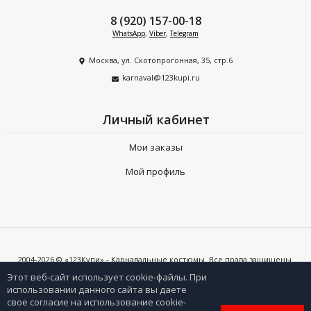
8 (920) 157-00-18
WhatsApp
,
Viber
,
Telegram
Москва, ул. Скотопрогонная, 35, стр.6
karnaval@123kupi.ru
Личный кабинет
Мои заказы
Мой профиль
2004-2026 © «123Купи» - Карнавальные костюмы. Все права защищены.
Копирование любых материалов допускается только с письменного
согласия владельцев сайта и при наличии активной ссылки на 123kupi.ru
Этот веб-сайт использует cookie-файлы. При
использовании данного сайта вы даете
свое согласие на использование cookie-