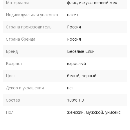
В комплекте с шапкой 60-го размера идут варежки мужского
Материалы
флис, искусственный мех
размера
Индивидуальная упаковка
пакет
Уход - деликатная сухая чистка по месту загрязнения
Страна производитель
Россия
Страна бренда
Россия
Бренд
Весёлые Ёлки
Возраст
взрослый
Цвет
белый, черный
Декор и украшения
нет
Состав
100% ПЭ
Пол
женский, мужской, унисекс