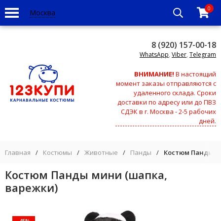
0
Москва
8 (920) 157-00-18
WhatsApp
,
Viber
,
Telegram
ВНИМАНИЕ!
В настоящий
момент заказы отправляются с
удаленного склада. Сроки
доставки по адресу или до ПВЗ
СДЭК в г. Москва - 2-5 рабочих
дней.
Главная
/
Костюмы
/
Животные
/
Панды
/
Костюм Панды ми
Костюм Панды мини (шапка,
варежки)
-45%