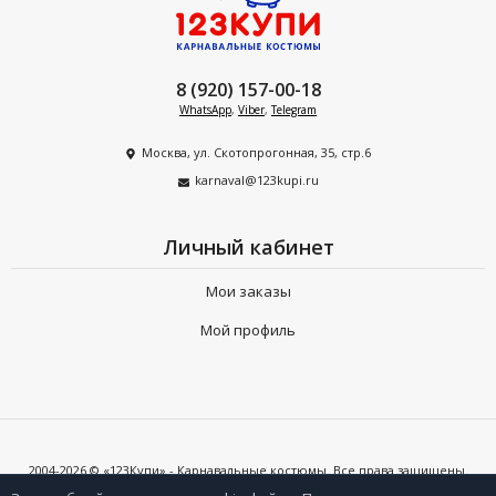
8 (920) 157-00-18
WhatsApp
,
Viber
,
Telegram
Москва, ул. Скотопрогонная, 35, стр.6
karnaval@123kupi.ru
Личный кабинет
Мои заказы
Мой профиль
2004-2026 © «123Купи» - Карнавальные костюмы. Все права защищены.
Копирование любых материалов допускается только с письменного
согласия владельцев сайта и при наличии активной ссылки на 123kupi.ru