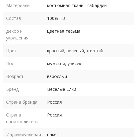
габардина
Материалы
костюмная ткань - габардин
Костюм выпускается в размерах 44-46, 48-50, 52-54, 56-58.
Состав
100% ПЭ
Размеры российские
Декор и
цветная тесьма
украшения
Рост костюма в любом размере 170-182 см
Цвет
красный, зеленый, желтый
Уход - деликатная сухая чистка по месту загрязнения, глажка
в деликатном режиме
Пол
мужской, унисекс
Возраст
взрослый
Бренд
Весёлые Ёлки
Страна бренда
Россия
Страна
Россия
производитель
Индивидуальная
пакет