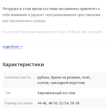
Петрушка в этом ярком костюме несомненно привлечет к
себе внимание и украсит театрализованное преставление
или Масленичное гулянье
В костюм Петрушки на взрослого арт. ККВм-6-28к-з входят:
красная рубаха свободного народного силуэта расшитая
подробнее
цветной тесьмой
зеленые брюки на резинке
Характеристики
большой ярко-желтый накладной воротник
завязывается сзади, расшит цветной тесьмой
Комплектность
рубаха, брюки на резинке, пояс,
желтый пояс, расшитый цветной тесьмой
колпак, накладной воротник
желто-зеленый колпак с красной опушкой и имитацией
Тип
Карнавальный костюм
бубенчика (р. 60 - мужской)
Размер костюма
44-46, 48-50, 52-54, 56-58
Костюм русского Петрушки полностью выполнен из