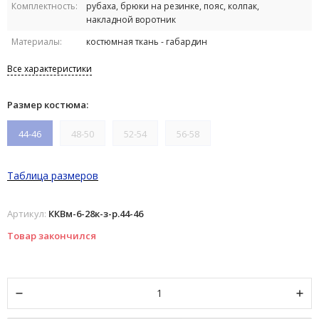
Комплектность:
рубаха, брюки на резинке, пояс, колпак,
накладной воротник
Материалы:
костюмная ткань - габардин
Все характеристики
Размер костюма:
44-46
48-50
52-54
56-58
Таблица размеров
Артикул:
ККВм-6-28к-з-р.44-46
Товар закончился