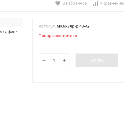
В избранное
К сравнению
Артикул:
МКм-3яр-р.40-42
мех, флис
Товар закончился
Купить