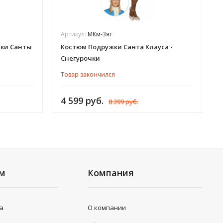
Артикул:
МКм-3яг
жки Санты
Костюм Подружки Санта Клауса -
Снегурочки
Товар закончился
4 599 руб.
8 399 руб.
ям
Компания
та
О компании