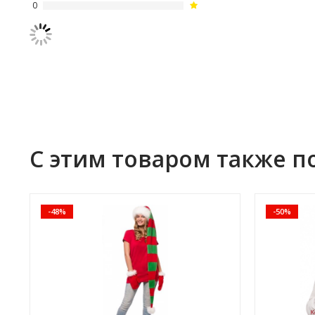
0
С этим товаром также п
-48%
-50%