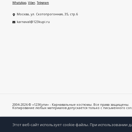
WhatsApp
,
Viber
,
Telegram
Москва, ул. Скотопрогонная, 35, стр.6
karnaval@123kupi.ru
2004-2026 © «123Купи» - Карнавальные костюмы. Все права защищены.
Копирование любых материалов допускается только с письменного согла
Этот веб-сайт использует cookie-файлы. При использовании д
Избр