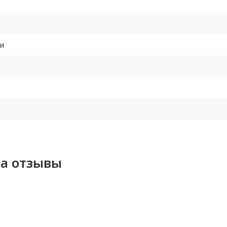
ки
са отзывы