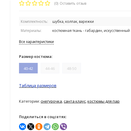
(0)
Оставить отзыв
Комплектность:
шубка, колпак, варежки
Материалы:
костюмная ткань - габардин, искусственный 
Все характеристики
Размер костюма:
40-42
44-46
48-50
Таблица размеров
Категории:
снегурочка
,
санта клаус
,
костюмы для пар
Поделиться в соцсетях: