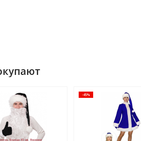
окупают
-45%