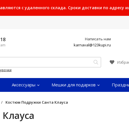
ляются с удаленного склада. Сроки доставки по адресу или
-18
Написать нам
karnaval@123kupi.ru
gram
Избра
гурочки
Аксессуары
Мешки для подарков
Праздн
/
Костюм Подружки Санта Клауса
 Клауса