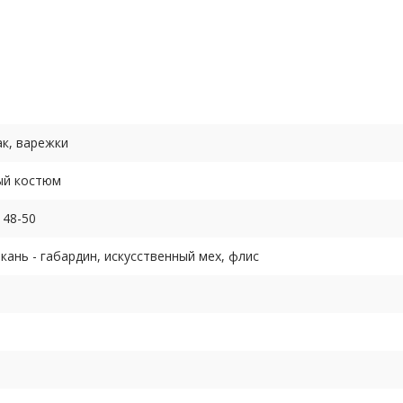
 «липучку».
ак, варежки
меры российские полномерные).
ый костюм
 48-50
кань - габардин, искусственный мех, флис