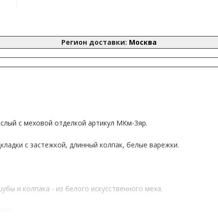
Регион доставки:
Москва
слый с меховой отделкой артикул
МКм-3яр
.
ладки с застежкой, длинный колпак, белые варежки.
бы и колпака - из белого искусственного меха.
ИНИ.