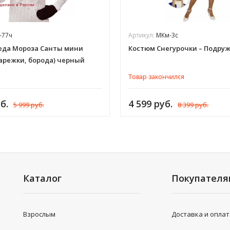
-77ч
Артикул:
МКм-3с
еда Мороза Санты мини
Костюм Снегурочки – Подру
варежки, борода) черный
Товар закончился
б.
4 599 руб.
5 999 руб.
8 399 руб.
Каталог
Покупател
Взрослым
Доставка и опла