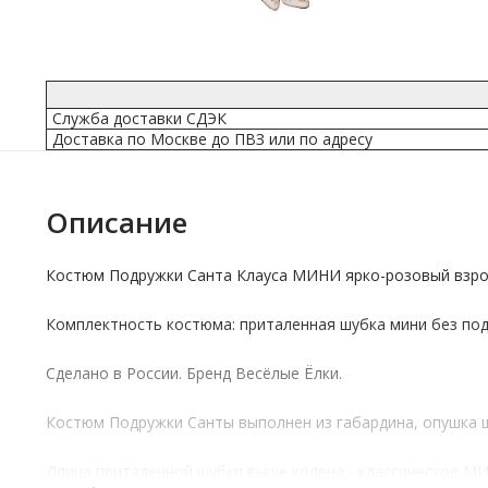
Служба доставки СДЭК
Доставка по Москве до ПВЗ или по адресу
Описание
Костюм Подружки Санта Клауса МИНИ ярко-розовый взро
Комплектность костюма: приталенная шубка мини без подк
Сделано в России.
Бренд
Весёлые Ёлки.
Костюм Подружки Санты выполнен из габардина, опушка шу
Длина приталенной шубки выше колена - классическое М