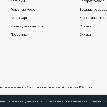
Костюмы
Возврат товара
Головные уборы
Таблицы размер
Аксессуары
Как сделать зака
Мешки для подарков
Отзывы
Праздники
Скидки
сия владельцев сайта и при наличии активной ссылки на 123kupi.ru
анного сайта вы даете свое согласие на использование cookie-файло
анное
Сравнение
Просмотренные