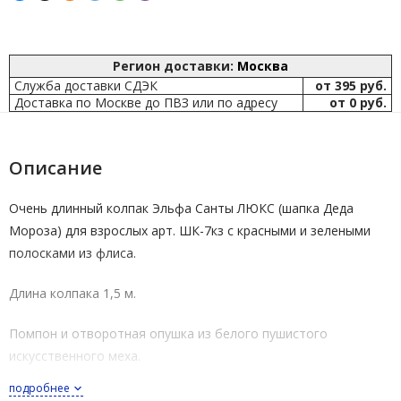
Регион доставки:
Москва
Служба доставки СДЭК
от 395 руб.
Доставка по Москве до ПВЗ или по адресу
от 0 руб.
Описание
Очень длинный колпак Эльфа Санты ЛЮКС (шапка Деда
Мороза) для взрослых арт.
ШК-7кз
с красными и зелеными
полосками из флиса.
Длина колпака 1,5 м.
Помпон и отворотная опушка из белого пушистого
искусственного меха.
подробнее
Сделано в России.
Бренд
Весёлые Ёлки.