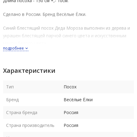
Длина посоха - 150 см +,- 10см.
Сделано в России.
Бренд
Весёлые Ёлки.
Синий блестящий посох Деда Мороза выполнен из дерева и
украшен блестящей парчой синего цвета и искусственным
мехом белого цвета.
подробнее
Посох - важное дополнение к костюму Деда Мороза,
завершающее образ доброго волшебника.
Характеристики
Тип
Посох
Бренд
Весёлые Ёлки
Страна бренда
Россия
Страна производитель
Россия