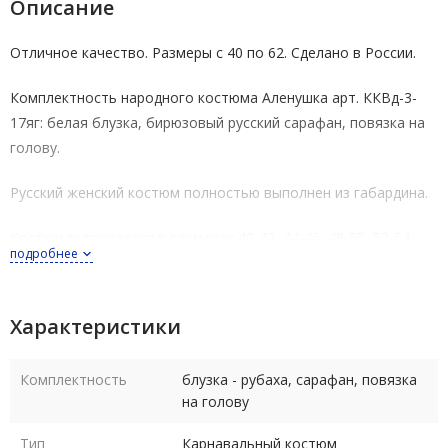
Описание
Отличное качество. Размеры с 40 по 62. Сделано в России.
Комплектность народного костюма Аленушка арт. ККВд-3-
17яг: белая блузка, бирюзовый русский сарафан, повязка на
голову.
Русский женский костюм полностью выполнен из габардина.
Костюм выпускается в размерах 40-42, 44-46, 48-50, 52-54,
подробнее
56-58, 60-62. Размеры российские.
Рост костюма в любом размере 164-170 см.
Характеристики
Уход - деликатная сухая чистка по месту загрязнения, глажка
в деликатном режиме
Комплектность
блузка - рубаха, сарафан, повязка
на голову
Тип
Карнавальный костюм