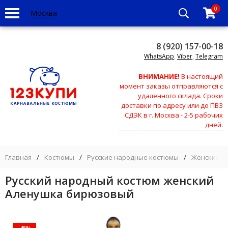
0
Москва
8 (920) 157-00-18
WhatsApp
,
Viber
,
Telegram
ВНИМАНИЕ!
В настоящий
момент заказы отправляются с
удаленного склада. Сроки
доставки по адресу или до ПВЗ
СДЭК в г. Москва - 2-5 рабочих
дней.
Главная
/
Костюмы
/
Русские народные костюмы
/
Женские н
Русский народный костюм женский
Аленушка бирюзовый
-45%