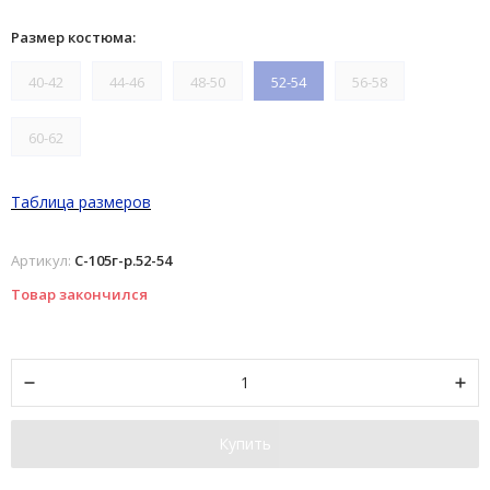
Размер костюма:
40-42
44-46
48-50
52-54
56-58
60-62
Таблица размеров
Артикул:
С-105г-р.52-54
Товар закончился
Купить