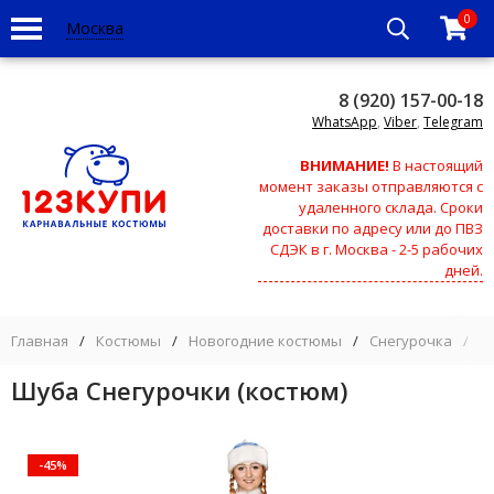
0
Москва
8 (920) 157-00-18
WhatsApp
,
Viber
,
Telegram
ВНИМАНИЕ!
В настоящий
момент заказы отправляются с
удаленного склада. Сроки
доставки по адресу или до ПВЗ
СДЭК в г. Москва - 2-5 рабочих
дней.
Главная
/
Костюмы
/
Новогодние костюмы
/
Снегурочка
/
Ш
Шуба Снегурочки (костюм)
-45%