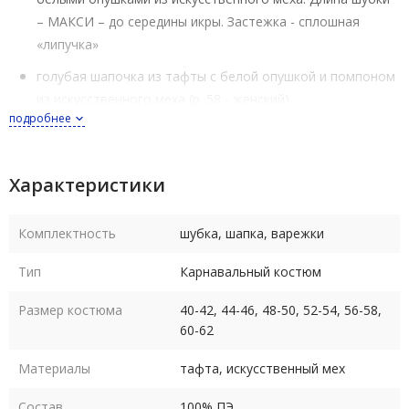
– МАКСИ – до середины икры. Застежка - сплошная
«липучка»
голубая шапочка из тафты с белой опушкой и помпоном
из искусственного меха (р. 58 - женский)
подробнее
варежки из белого флиса - мягкие и приятные на ощупь
(р. женский)
Характеристики
Шуба Снегурочки выпускается в размерах 40-42, 44-46, 48-50,
52-54, 56-58, 60-62. Размеры российские
Комплектность
шубка, шапка, варежки
Рост костюма в любом размере 164-170 см
Тип
Карнавальный костюм
Уход - деликатная сухая чистка по месту загрязнения, глажка
Размер костюма
40-42, 44-46, 48-50, 52-54, 56-58,
в деликатном режиме
60-62
Материалы
тафта, искусственный мех
Состав
100% ПЭ