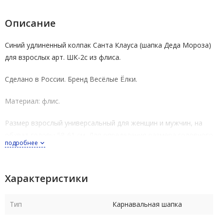
Описание
Синий удлиненный колпак Санта Клауса (шапка Деда Мороза)
для взрослых арт.
ШК-2с
из флиса.
Сделано в России.
Бренд
Весёлые Ёлки.
Материал: флис.
Размер взрослый универсальный для женщин и мужчин, на
обхват головы 58-61 см. Для определения размера головного
подробнее
убора - шапки, колпака, шляпы или др. необходимо измерить
обхват головы на уровне лба, чуть выше бровей. Результат
измерений округлить в большую сторону до 1 см.
Характеристики
Тип
Карнавальная шапка