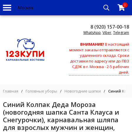
0
Москва
8 (920) 157-00-18
WhatsApp
,
Viber
,
Telegram
ВНИМАНИЕ!
В настоящий
момент заказы отправляются с
удаленного склада. Сроки
доставки по адресу или до ПВЗ
СДЭК в г. Москва - 2-5 рабочих
дней.
Главная
/
Головные уборы
/
Новогодние шапки
/
Синий Колп
Синий Колпак Деда Мороза
(новогодняя шапка Санта Клауса и
Снегурочки), карнавальная шляпа
для взрослых мужчин и женщин,