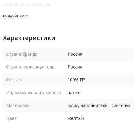
домашних фотосессий.
подробнее
Подушка из серии Фрукты Овощи - это отличный подарок
взрослому, ребенку и любимым.
Характеристики
Подушка из флиса мягкая и приятная на ощупь. Подушка
наполнена современным гипоаллергенным синтетическим
Страна бренда
Россия
наполнителем. Благодаря ему декоративная подушка
пружинит, отлично держит форму и выдерживает машинную
Страна производитель
Россия
стирку.
Состав
100% ПЭ
Индивидуальная упаковка
пакет
Материалы
флис, наполнитель - синтепух
Цвет
желтый