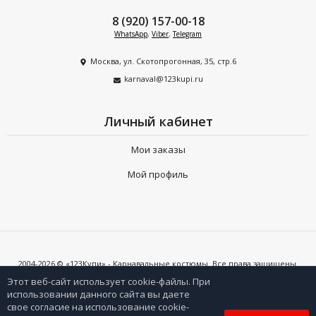
8 (920) 157-00-18
WhatsApp
,
Viber
,
Telegram
Москва, ул. Скотопрогонная, 35, стр.6
karnaval@123kupi.ru
Личный кабинет
Мои заказы
Мой профиль
2004-2026 © «123Купи» - Карнавальные костюмы. Все права защищены.
Копирование любых материалов допускается только с письменного
согласия владельцев сайта и при наличии активной ссылки на 123kupi.ru
Этот веб-сайт использует cookie-файлы. При
использовании данного сайта вы даете
свое согласие на использование cookie-