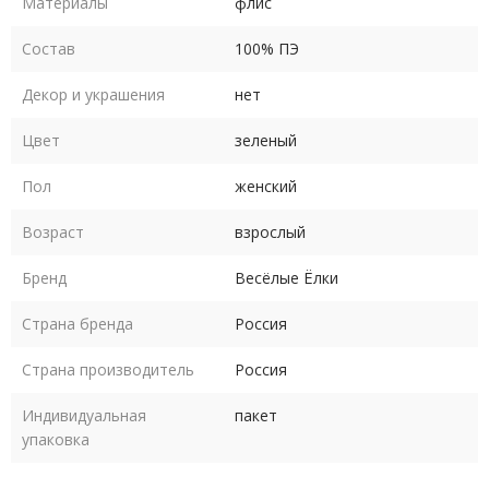
Материалы
флис
Состав
100% ПЭ
Длина платья по
92
93
94
94
94
спинке
см
см
см
см
см
Декор и украшения
нет
Цвет
зеленый
Пол
женский
Возраст
взрослый
Уход - деликатная сухая чистка по месту загрязнения.
Бренд
Весёлые Ёлки
В пару к костюму Лягушки для девушки подходит костюм
Лягушки для мужчины.
Страна бренда
Россия
Страна производитель
Россия
Индивидуальная
пакет
упаковка