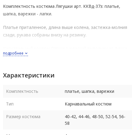
Комплектность костюма Лягушки арт.
ККВд-37з
: платье,
шапка, варежки - лапки.
Платье приталенное, длина выше колена, застежка-молния
сзади, рукава собраны внизу на резинку.
Карнавальный костюм Лягушка женский выполнен из флиса.
подробнее
Костюм выпускается в размерах: 40-42, 44-46, 48-50, 52-54,
56-58 (размеры российские полномерные).
Характеристики
Размер 56-58 подходит и на размер 60 (обхват груди до 124
см, т.к. флис - трикотажный материал - тянется).
Комплектность
платье, шапка, варежки
Тип
Карнавальный костюм
Рост костюма в любом размере 164-170 см.
Размер костюма
40-42, 44-46, 48-50, 52-54, 56-
Размер
40-
44-
48-
52-
56-
58
42
46
50
54
58