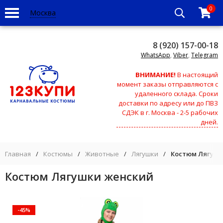
0
Москва
8 (920) 157-00-18
WhatsApp
,
Viber
,
Telegram
ВНИМАНИЕ!
В настоящий
момент заказы отправляются с
удаленного склада. Сроки
доставки по адресу или до ПВЗ
СДЭК в г. Москва - 2-5 рабочих
дней.
Главная
/
Костюмы
/
Животные
/
Лягушки
/
Костюм Лягушк
Костюм Лягушки женский
-45%