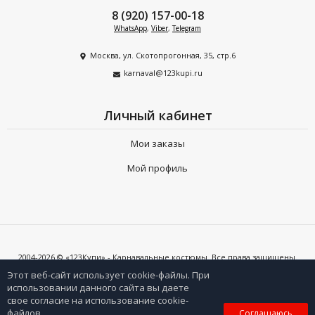
8 (920) 157-00-18
WhatsApp
,
Viber
,
Telegram
Москва, ул. Скотопрогонная, 35, стр.6
karnaval@123kupi.ru
Личный кабинет
Мои заказы
Мой профиль
2004-2026 © «123Купи» - Карнавальные костюмы. Все права защищены.
Копирование любых материалов допускается только с письменного
согласия владельцев сайта и при наличии активной ссылки на 123kupi.ru
Этот веб-сайт использует cookie-файлы. При
использовании данного сайта вы даете
свое согласие на использование cookie-
0
файлов.
Соглашаюсь