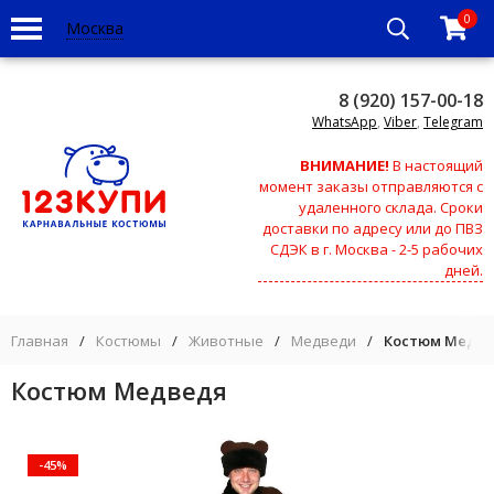
0
Москва
8 (920) 157-00-18
WhatsApp
,
Viber
,
Telegram
ВНИМАНИЕ!
В настоящий
момент заказы отправляются с
удаленного склада. Сроки
доставки по адресу или до ПВЗ
СДЭК в г. Москва - 2-5 рабочих
дней.
Главная
/
Костюмы
/
Животные
/
Медведи
/
Костюм Медв
Костюм Медведя
-45%