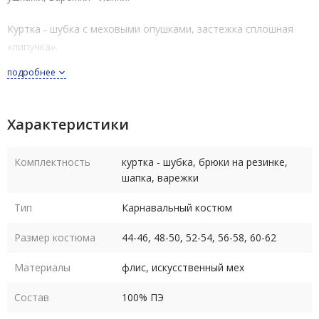
Куртка - шубка с меховыми опушками, застежка сплошная
«липучка».
подробнее
Карнавальный костюм Медведь выполнен из флиса, опушки
куртки – шубки, шапки и верх варежек – из искусственного
меха.
Характеристики
Костюм выпускается в размерах: 44-46, 48-50, 52-54, 56-58,
Комплектность
куртка - шубка, брюки на резинке,
60-62 (размеры российские полномерные).
шапка, варежки
Рост костюма в любом размере 170-182 см.
Тип
Карнавальный костюм
Уход - деликатная сухая чистка по месту загрязнения.
Размер костюма
44-46, 48-50, 52-54, 56-58, 60-62
В пару к костюму Медведя подходит
костюм Белки
.
Материалы
флис, искусственный мех
Состав
100% ПЭ