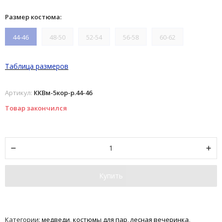
Размер костюма:
44-46
48-50
52-54
56-58
60-62
Таблица размеров
Артикул:
ККВм-5кор-р.44-46
Товар закончился
Купить
Категории:
медведи
,
костюмы для пар
,
лесная вечеринка
,