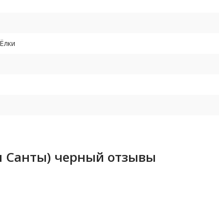
й
Ёлки
и Санты) черный отзывы