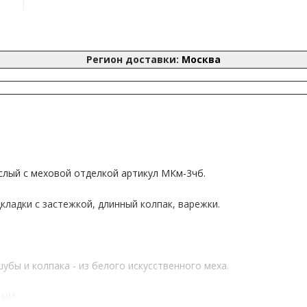
Регион доставки:
Москва
слый с меховой отделкой артикул
МКм-3чб
.
ладки с застежкой, длинный колпак, варежки.
бы и колпака - из белого искусственного меха.
ИНИ.