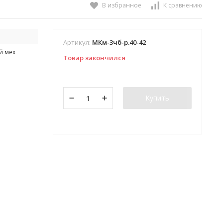
В избранное
К сравнению
Артикул:
МКм-3чб-р.40-42
й мех
Товар закончился
Купить