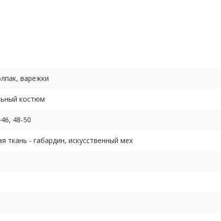
чку».
меры российские полномерные).
олпак, варежки
льный костюм
-46, 48-50
я ткань - габардин, искусственный мех