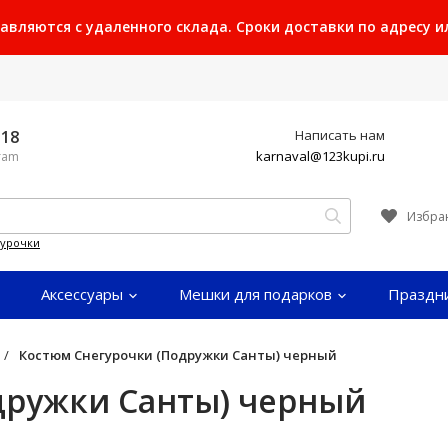
ляются с удаленного склада. Сроки доставки по адресу или
-18
Написать нам
karnaval@123kupi.ru
gram
Избра
гурочки
Аксессуары
Мешки для подарков
Праздн
/
Костюм Снегурочки (Подружки Санты) черный
дружки Санты) черный