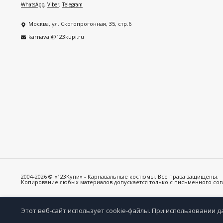
WhatsApp
,
Viber
,
Telegram
Москва, ул. Скотопрогонная, 35, стр.6
karnaval@123kupi.ru
2004-2026 © «123Купи» - Карнавальные костюмы. Все права защищены.
Копирование любых материалов допускается только с письменного согла
Этот веб-сайт использует cookie-файлы. При использовании д
Избр