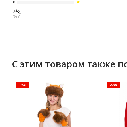
0
С этим товаром также п
-45%
-50%