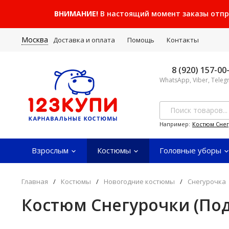
ВНИМАНИЕ!
В настоящий момент заказы отправ
Москва
Доставка и оплата
Помощь
Контакты
8 (920) 157-00
WhatsApp, Viber, Tele
Например:
Костюм Сне
Взрослым
Костюмы
Головные уборы
Главная
/
Костюмы
/
Новогодние костюмы
/
Снегурочка
Костюм Снегурочки (По