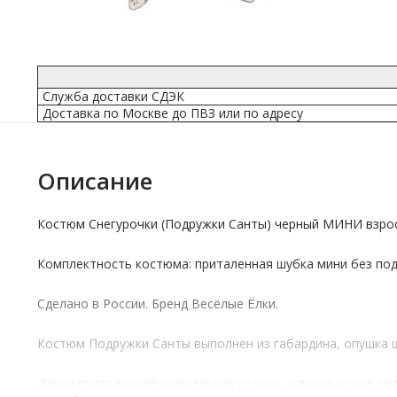
Служба доставки СДЭК
Доставка по Москве до ПВЗ или по адресу
Описание
Костюм Снегурочки (Подружки Санты) черный МИНИ взро
Комплектность костюма: приталенная шубка мини без подк
Сделано в России.
Бренд
Весёлые Ёлки.
Костюм Подружки Санты выполнен из габардина, опушка шу
Длина приталенной шубки выше колена - классическое М