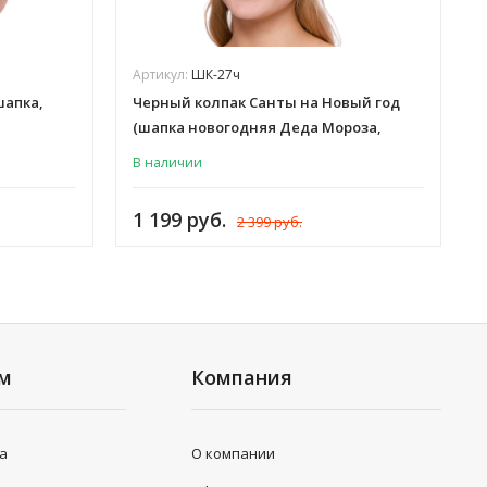
Артикул:
ШК-27ч
шапка,
Черный колпак Санты на Новый год
(шапка новогодняя Деда Мороза,
Снегурочки, Эльфа) шляпа
В наличии
карнавальная, для взрослых мужчин
и женщин, флис, иск. мех, ШК-27ч
1 199 руб.
2 399 руб.
ям
Компания
та
О компании