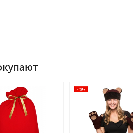
окупают
-45%