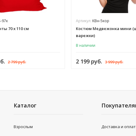
-97к
Артикул:
КВн-5кор
ты 70 х 110 см
Костюм Медвежонка мини (
варежки)
В наличии
б.
2 199 руб.
2 799 руб.
3 999 руб.
Каталог
Покупател
Взрослым
Доставка и опла