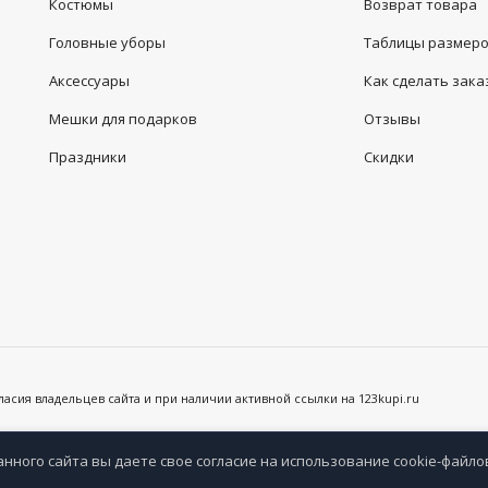
Костюмы
Возврат товара
Головные уборы
Таблицы размер
Аксессуары
Как сделать зака
Мешки для подарков
Отзывы
Праздники
Скидки
сия владельцев сайта и при наличии активной ссылки на 123kupi.ru
анного сайта вы даете свое согласие на использование cookie-файло
анное
Сравнение
Просмотренные