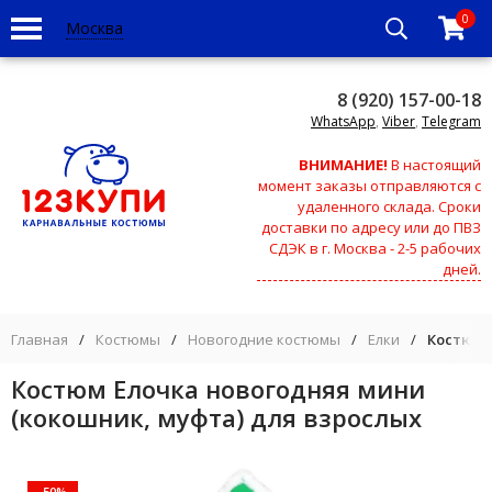
0
Москва
8 (920) 157-00-18
WhatsApp
,
Viber
,
Telegram
ВНИМАНИЕ!
В настоящий
момент заказы отправляются с
удаленного склада. Сроки
доставки по адресу или до ПВЗ
СДЭК в г. Москва - 2-5 рабочих
дней.
Главная
/
Костюмы
/
Новогодние костюмы
/
Елки
/
Костюм 
Костюм Елочка новогодняя мини
(кокошник, муфта) для взрослых
-50%