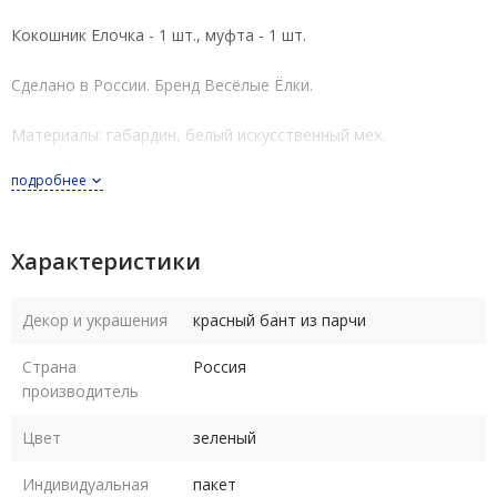
Кокошник Елочка - 1 шт., муфта - 1 шт.
Сделано в России.
Бренд
Весёлые Ёлки.
Материалы: габардин, белый искусственный мех.
подробнее
Размер универсальный - для женщин и девочек.
Кокошник Елка из зеленого габардина с белым
Характеристики
искусственным мехом. Декор - красный бантик из парчи.
Кокошник завязывается сзади зелеными атласными лентами,
Декор и украшения
красный бант из парчи
т.е. его размер можно регулировать по обхвату головы.
Страна
Россия
Муфта из белого искусственного меха с подкладкой. Декор -
производитель
красный бантик из парчи.
Цвет
зеленый
Размер муфты 25 х 15 см.
Индивидуальная
пакет