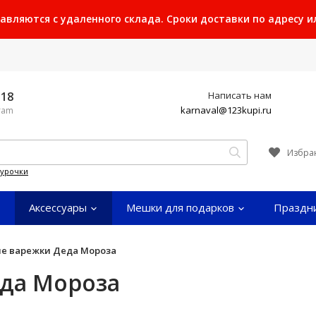
ляются с удаленного склада. Сроки доставки по адресу или
-18
Написать нам
karnaval@123kupi.ru
gram
Избра
гурочки
Аксессуары
Мешки для подарков
Праздн
е варежки Деда Мороза
да Мороза