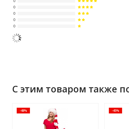
0
0
0
0
0
С этим товаром также п
-48%
-45%