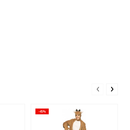
‹
›
-45%