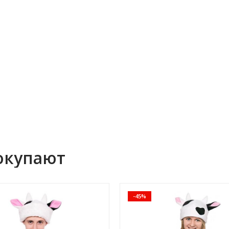
окупают
-45%