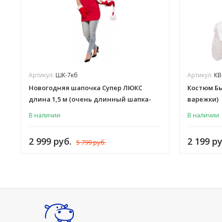
Артикул:
ШК-7кб
Артикул:
КВ
Новогодняя шапочка Супер ЛЮКС
Костюм Бы
длина 1,5 м (очень длинный шапка-
варежки)
колпак Деда Мороза, Санты, Эльфа,
В наличии
В наличии
Снегурочки) красный, белый, для
взрослых женщин и мужчин, ШК-7кб
2 999 руб.
2 199 ру
5 799 руб.