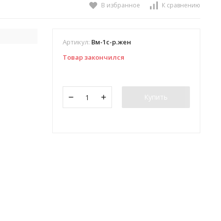
В избранное
К сравнению
Артикул:
Вм-1с-р.жен
Товар закончился
Купить