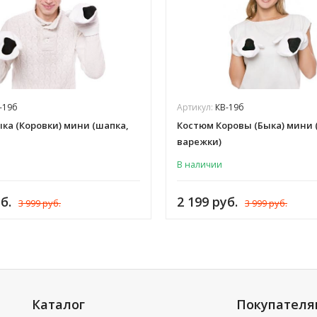
-19б
Артикул:
КВ-19б
ка (Коровки) мини (шапка,
Костюм Коровы (Быка) мини 
варежки)
В наличии
б.
2 199 руб.
3 999 руб.
3 999 руб.
Каталог
Покупател