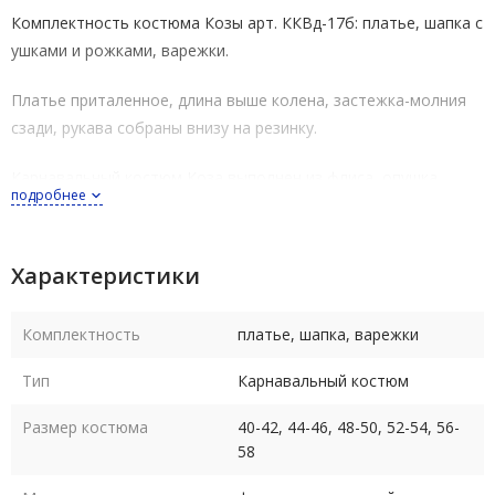
Комплектность костюма Козы арт.
ККВд-17б
: платье, шапка с
ушками и рожками, варежки.
Платье приталенное, длина выше колена, застежка-молния
сзади, рукава собраны внизу на резинку.
Карнавальный костюм Коза выполнен из флиса, опушка
подробнее
шапки и верх варежек - из искусственного меха.
Костюм выпускается в размерах: 40-42, 44-46, 48-50, 52-54,
Характеристики
56-58 (размеры российские полномерные).
Размер 56-58 подходит и на размер 60 (обхват груди до 124
Комплектность
платье, шапка, варежки
см, т.к. флис - трикотажный материал - тянется).
Тип
Карнавальный костюм
Рост костюма в любом размере 164-170 см.
Размер костюма
40-42, 44-46, 48-50, 52-54, 56-
58
Размер
40-
44-
48-
52-
56-