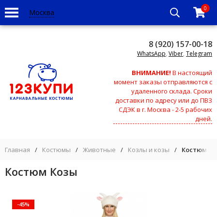
0
Москва
8 (920) 157-00-18
WhatsApp
,
Viber
,
Telegram
ВНИМАНИЕ!
В настоящий
момент заказы отправляются с
удаленного склада. Сроки
доставки по адресу или до ПВЗ
СДЭК в г. Москва - 2-5 рабочих
дней.
Главная
/
Костюмы
/
Животные
/
Козлы и козы
/
Костюм Ко
Костюм Козы
-45%