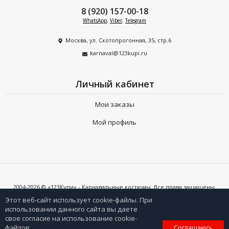
8 (920) 157-00-18
WhatsApp
,
Viber
,
Telegram
Москва, ул. Скотопрогонная, 35, стр.6
karnaval@123kupi.ru
Личный кабинет
Мои заказы
Мой профиль
2004-2026 © «123Купи» - Карнавальные костюмы. Все права защищены.
Копирование любых материалов допускается только с письменного
согласия владельцев сайта и при наличии активной ссылки на 123kupi.ru
Этот веб-сайт использует cookie-файлы. При
использовании данного сайта вы даете
свое согласие на использование cookie-
0
файлов.
Соглашаюсь