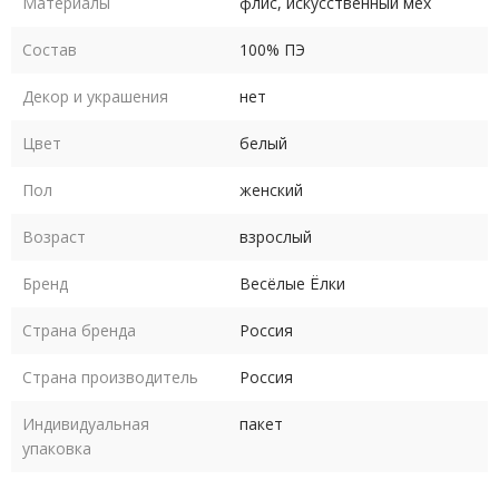
Материалы
флис, искусственный мех
42
46
50
54
58
Состав
100% ПЭ
Длина платья по
92
93
94
94
94
Декор и украшения
нет
спинке
см
см
см
см
см
Цвет
белый
Пол
женский
Уход - деликатная сухая чистка по месту загрязнения.
Возраст
взрослый
В пару к костюму Козы подходит
костюм Козел
.
Бренд
Весёлые Ёлки
Страна бренда
Россия
Страна производитель
Россия
Индивидуальная
пакет
упаковка